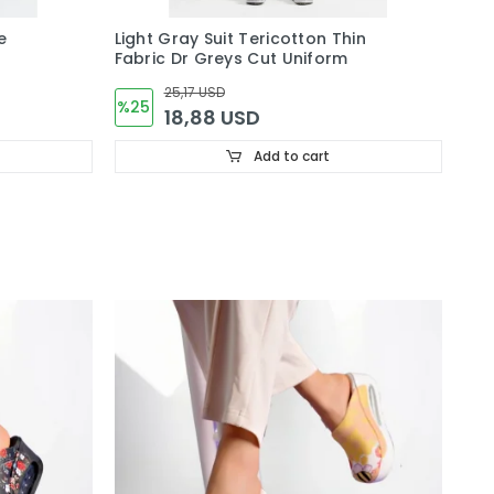
e
Light Gray Suit Tericotton Thin
Mol
Fabric Dr Greys Cut Uniform
Fab
25,17 USD
%25
%3
18,88 USD
Add to cart