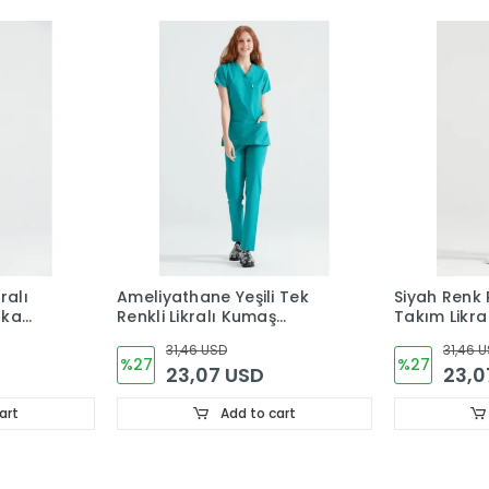
ralı
Ameliyathane Yeşili Tek
Siyah Renk 
aka
Renkli Likralı Kumaş
Takım Likr
Cerrahi Takım V Yaka
Renk Form
31,46 USD
31,46 
Forma
%27
%27
23,07 USD
23,0
art
Add to cart