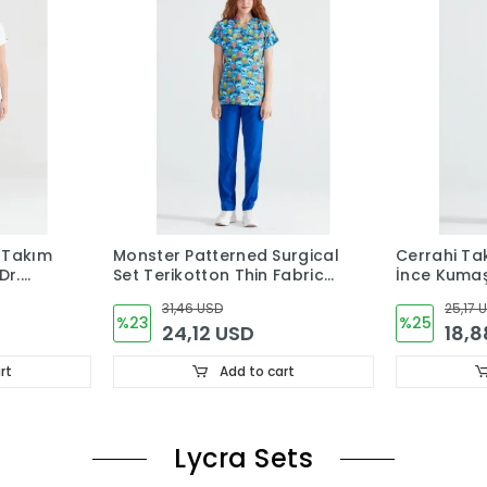
i Takım
Monster Patterned Surgical
Cerrahi Ta
Dr.
Set Terikotton Thin Fabric
İnce Kumaş
V-neck Uniform
Yaka
31,46 USD
25,17 
%23
%25
24,12 USD
18,8
rt
Add to cart
Lycra Sets