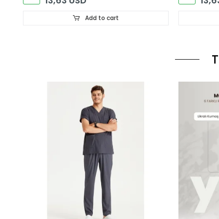
13,63 USD
13,6
Add to cart
T