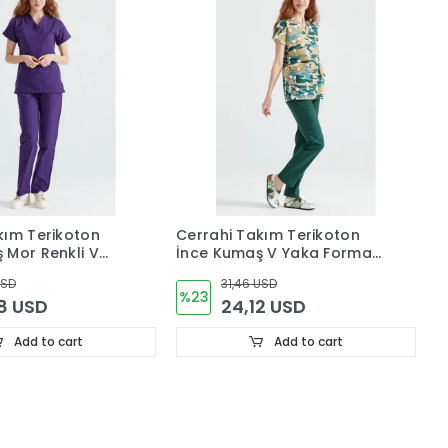
kım Terikoton
Cerrahi Takım Terikoton
 Mor Renkli V
İnce Kumaş V Yaka Forma
Snoppy Desenli
USD
31,46 USD
%23
8 USD
24,12 USD
Add to cart
Add to cart