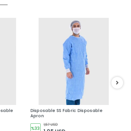
osable
Disposable SS Fabric Disposable
Erk
Apron
1,57 USD
%33
%2