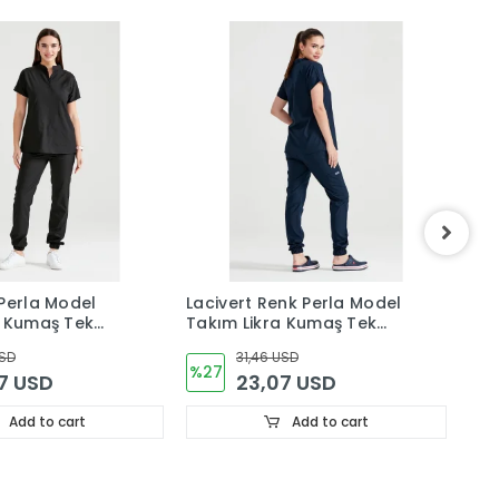
Perla Model
Lacivert Renk Perla Model
Min
a Kumaş Tek
Takım Likra Kumaş Tek
Mod
a
Renk Forma
Tek
USD
31,46 USD
%27
%2
7 USD
23,07 USD
Add to cart
Add to cart