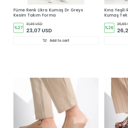
Füme Renk Likra Kumaş Dr Greys
Kına Yeşili
Kesim Takım Forma
Kumaş Tek
31,46 USD
35,65
%27
%26
23,07 USD
26,
Add to cart