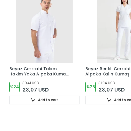
Beyaz Cerrrahi Takım
Beyaz Renkli Cerrah
Hakim Yaka Alpaka Kumaş
Alpaka Kalın Kumaş 
Forma
Greys Kesim Forma
30,41 USD
31,04 USD
%24
%26
23,07 USD
23,07 USD
Add to cart
Add to ca