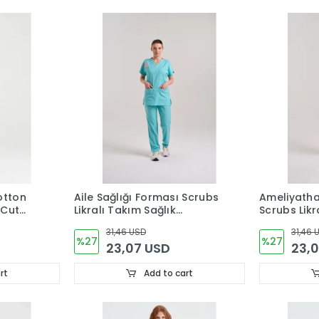
otton
Aile Sağlığı Forması Scrubs
Ameliyath
 Cut
Likralı Takım Sağlık
Scrubs Likr
Bakanlığı Uyumlu-Bermuda
Bakanlığı 
31,46 USD
31,46 
Spruce
%27
%27
23,07 USD
23,
rt
Add to cart