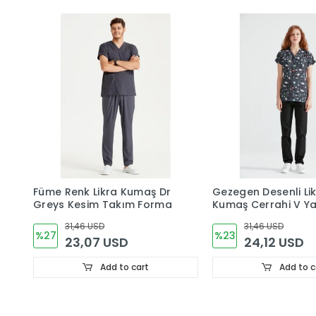
Füme Renk Likra Kumaş Dr
Gezegen Desenli Lik
Greys Kesim Takım Forma
Kumaş Cerrahi V Y
Takım
31,46 USD
31,46 USD
%27
%23
23,07 USD
24,12 USD
Add to cart
Add to c