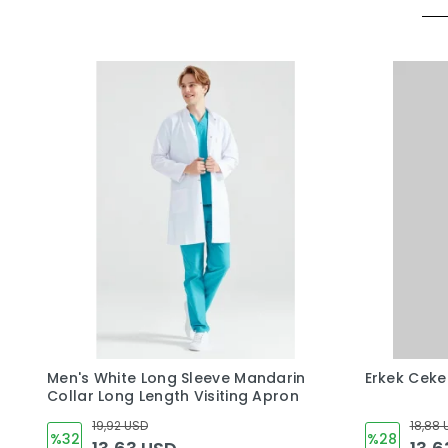
Men's White Long Sleeve Mandarin
Erkek Ceket
Collar Long Length Visiting Apron
19,92 USD
18,88 
%32
%28