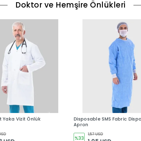
Doktor ve Hemşire Önlükleri
 Yaka Vizit Önlük
Disposable SMS Fabric Disp
Apron
USD
1,57 USD
%33