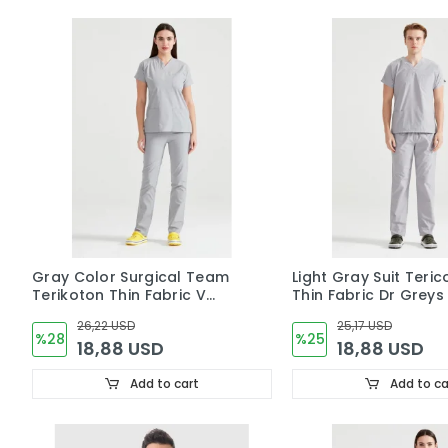
Gray Color Surgical Team
Light Gray Suit Teric
Terikoton Thin Fabric V
Thin Fabric Dr Greys
Neck Uniform
Uniform
26,22 USD
25,17 USD
%28
%25
18,88 USD
18,88 USD
Add to cart
Add to ca