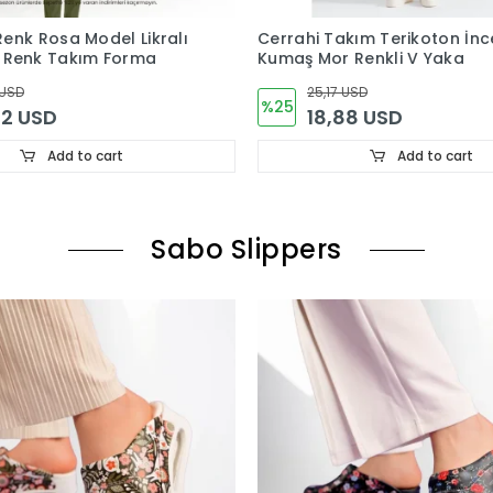
 Renk Rosa Model Likralı
Cerrahi Takım Terikoton İnc
 Renk Takım Forma
Kumaş Mor Renkli V Yaka
 USD
25,17 USD
%25
22 USD
18,88 USD
Add to cart
Add to cart
Sabo Slippers