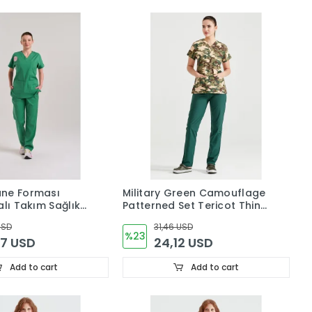
ane Forması
Military Green Camouflage
alı Takım Sağlık
Patterned Set Tericot Thin
Uyumlu-Frosty
Fabric Dr Greys Cut Form
USD
31,46 USD
%23
07 USD
24,12 USD
Add to cart
Add to cart