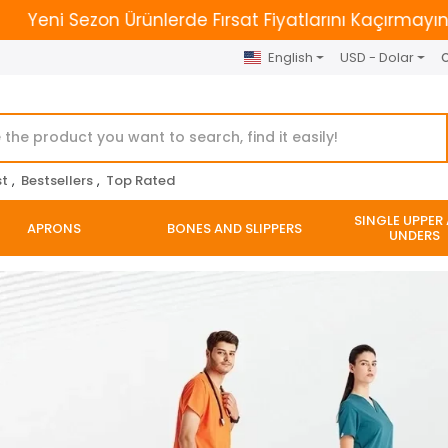
n Ürünlerde Fırsat Fiyatlarını Kaçırmayın. | 2500 TL Üze
English
USD - Dolar
O
st
,
Bestsellers
,
Top Rated
SINGLE UPPER
APRONS
BONES AND SLIPPERS
UNDERS