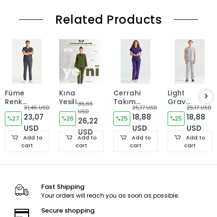
Related Products
Füme
Kına
Cerrahi
Light
Renk
Yeşili
Takım
Gray
35,65
31,46 USD
25,17 USD
25,17 USD
Likra
Renk
Terikoton
Suit
USD
23,07
18,88
18,88
Kumaş
%27
Rosa
%26
İnce
%25
Tericotton
%25
26,22
Dr
USD
Model
Kumaş
USD
Thin
USD
USD
Greys
Likralı
Mor
Fabric
Add to
Add to
Add to
Add to
Kesim
Kumaş
Renkli V
Dr
cart
cart
cart
cart
Takım
Tek
Yaka
Greys
Forma
Renk
Cut
Takım
Uniform
Forma
Fast Shipping
Your orders will reach you as soon as possible.
Secure shopping