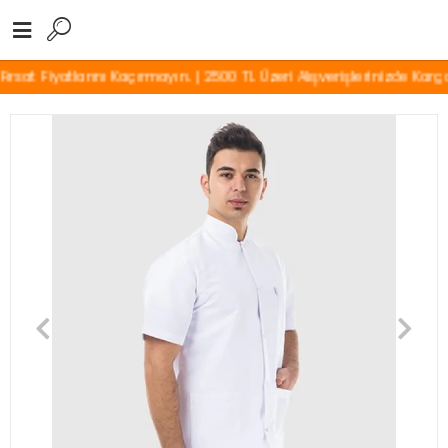
t Fiyatlarını Kaçırmayın. | 2500 TL Üzeri Alışverişlerinizde Kargo Ü