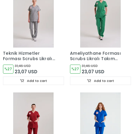
Teknik Hizmetler
Ameliyathane Forması
Forması Scrubs Likralı
Scrubs Likralı Takım
Takım Sağlık Bakanlığı
Sağlık Bakanlığı
31,46 USD
31,46 USD
Uyumlu-Neutral Gray
%27
Uyumlu-Frosty Spruce
%27
23,07 USD
23,07 USD
Add to cart
Add to cart