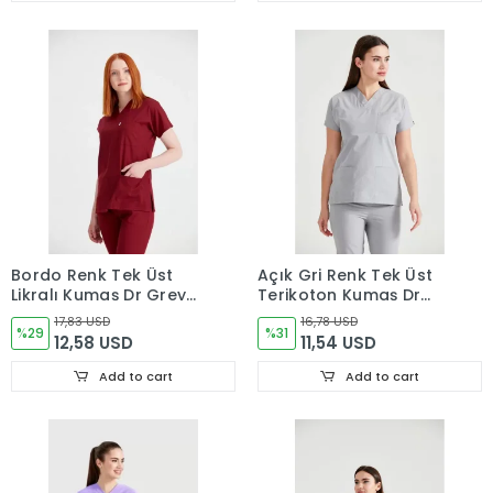
Bordo Renk Tek Üst
Açık Gri Renk Tek Üst
Likralı Kumaş Dr Greys
Terikoton Kumaş Dr
Kesim
Greys Kesim
17,83 USD
16,78 USD
%29
%31
12,58 USD
11,54 USD
Add to cart
Add to cart