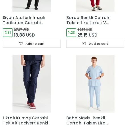
Siyah Atatürk İmzalı
Bordo Renkli Cerrahi
Terikoton Cerrahi
Takım Liza Likralı V
Forma Takımı İnce
Yaka Forma
27,27 USD
32,51 USD
Kumaş Dr. Greys Kesim
%31
%23
18,88 USD
25,15 USD
Add to cart
Add to cart
Likralı Kumaş Cerrahi
Bebe Mavisi Renkli
Tek Alt Lacivert Renkli
Cerrahi Takım Liza