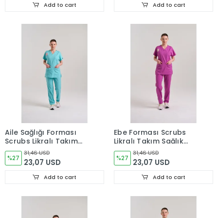
Add to cart
Add to cart
Aile Sağlığı Forması
Ebe Forması Scrubs
Scrubs Likralı Takım
Likralı Takım Sağlık
Sağlık Bakanlığı
Bakanlığı Uyumlu-
31,46 USD
31,46 USD
Uyumlu-Bermuda
%27
Byzantium
%27
23,07 USD
23,07 USD
Add to cart
Add to cart