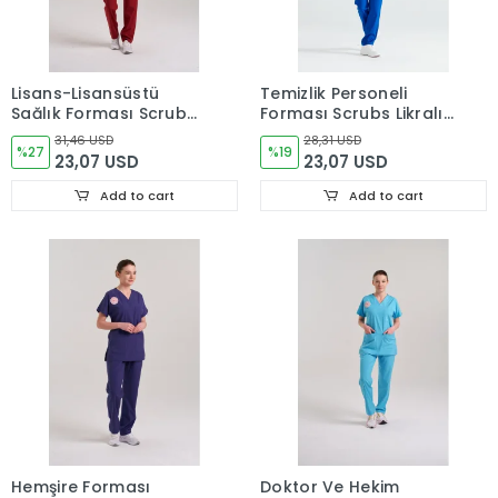
Lisans-Lisansüstü
Temizlik Personeli
Sağlık Forması Scrubs
Forması Scrubs Likralı
Likralı Takım Sağlık
Takım Sağlık Bakanlığı
31,46 USD
28,31 USD
Bakanlığı Uyumlu-
%27
Uyumlu-Dazzling Blue
%19
23,07 USD
23,07 USD
Biking Red
Add to cart
Add to cart
Hemşire Forması
Doktor Ve Hekim