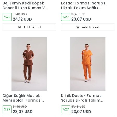
Bej Zemin Kedi Köpek
Eczacı Forması Scrubs
Desenli Likra Kumaş V
Likralı Takım Sağlık
Yaka Cerrahi Takım
Bakanlığı Uyumlu-
31,46 USD
31,46 USD
Forma
%23
Grasshopper
%27
24,12 USD
23,07 USD
Add to cart
Add to cart
Diğer Sağlık Meslek
Klinik Destek Forması
Mensupları Forması
Scrubs Likralı Takım
Scrubs Likralı Takım
Sağlık Bakanlığı
31,46 USD
31,46 USD
Sağlık Bakanlığı
%27
Uyumlu-Orange Ochre
%27
23,07 USD
23,07 USD
Uyumlu-Friar Brown