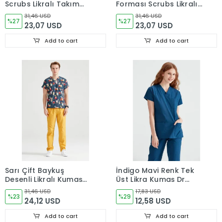
Scrubs Likralı Takım
Forması Scrubs Likralı
Sağlık Bakanlığı
Takım Sağlık Bakanlığı
31,46 USD
31,46 USD
Uyumlu-Patriot Blue
%27
Uyumlu-Alaskan Blue
%27
23,07 USD
23,07 USD
Add to cart
Add to cart
Sarı Çift Baykuş
İndigo Mavi Renk Tek
Desenli Likralı Kumaş
Üst Likra Kumaş Dr
Cerrahi Takım V Yaka
Greys Kesim
31,46 USD
17,83 USD
Forma
%23
%29
24,12 USD
12,58 USD
Add to cart
Add to cart