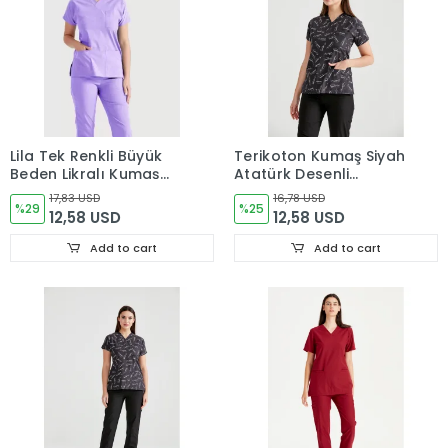
Lila Tek Renkli Büyük
Terikoton Kumaş Siyah
Beden Likralı Kumaş
Atatürk Desenli
Cerrahi Tek Üst Forma
Cerrahi Tek Üst Forma
17,83 USD
16,78 USD
V Yaka Forma
%29
V Yaka
%25
12,58 USD
12,58 USD
Add to cart
Add to cart