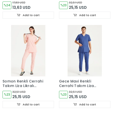
Likralı V Yaka Forma
17,83 USD
32,51 USD
%24
%23
13,63 USD
25,15 USD
Add to cart
Add to cart
Somon Renkli Cerrahi
Gece Mavi Renkli
Takım Liza Likralı
Cerrahi Takım Liza
V Yaka Forma
Likralı V Yaka Forma
32,51 USD
32,51 USD
%23
%23
25,15 USD
25,15 USD
Add to cart
Add to cart