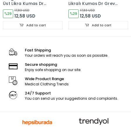
Üst Likra Kumaş Dr
Likralı Kumaş Dr Greys
Greys Kesim
Kesim
17,83 USD
17,83 USD
%29
%29
12,58 USD
12,58 USD
Add to cart
Add to cart
Fast Shipping
Your orders will reach you as soon as possible.
Secure shopping
Enjoy safe shopping on our site.
Wide Product Range
Medical Clothing Trends
24/7 Support
You can send us your suggestions and complaints.