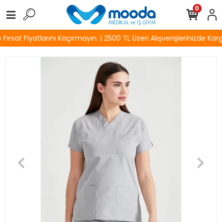
0
rsat Fiyatlarını Kaçırmayın. | 2500 TL Üzeri Alışverişlerinizde Karg