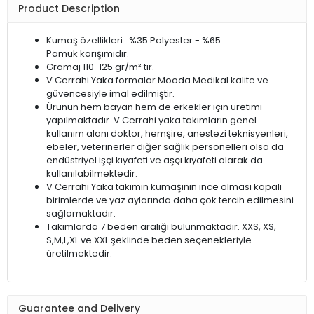
Product Description
Kumaş özellikleri: %35 Polyester - %65
Pamuk karışımıdır.
Gramaj 110-125 gr/m² tir.
V Cerrahi Yaka formalar Mooda Medikal kalite ve
güvencesiyle imal edilmiştir.
Ürünün hem bayan hem de erkekler için üretimi
yapılmaktadır. V Cerrahi yaka takımların genel
kullanım alanı doktor, hemşire, anestezi teknisyenleri,
ebeler, veterinerler diğer sağlık personelleri olsa da
endüstriyel işçi kıyafeti ve aşçı kıyafeti olarak da
kullanılabilmektedir.
V Cerrahi Yaka takımın kumaşının ince olması kapalı
birimlerde ve yaz aylarında daha çok tercih edilmesini
sağlamaktadır.
Takımlarda 7 beden aralığı bulunmaktadır. XXS, XS,
S,M,L,XL ve XXL şeklinde beden seçenekleriyle
üretilmektedir.
Guarantee and Delivery