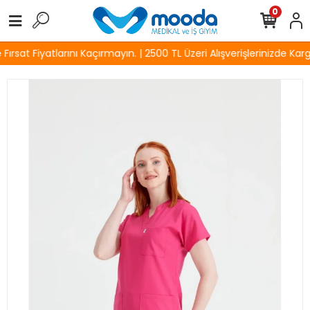
0
rsat Fiyatlarını Kaçırmayın. | 2500 TL Üzeri Alışverişlerinizde Karg