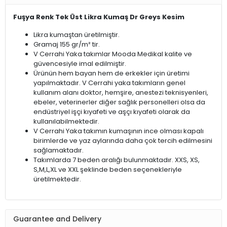
Fuşya Renk Tek Üst Likra Kumaş Dr Greys Kesim
Likra kumaştan üretilmiştir.
Gramaj 155 gr/m² tir.
V Cerrahi Yaka takımlar Mooda Medikal kalite ve
güvencesiyle imal edilmiştir.
Ürünün hem bayan hem de erkekler için üretimi
yapılmaktadır. V Cerrahi yaka takımların genel
kullanım alanı doktor, hemşire, anestezi teknisyenleri,
ebeler, veterinerler diğer sağlık personelleri olsa da
endüstriyel işçi kıyafeti ve aşçı kıyafeti olarak da
kullanılabilmektedir.
V Cerrahi Yaka takımın kumaşının ince olması kapalı
birimlerde ve yaz aylarında daha çok tercih edilmesini
sağlamaktadır.
Takımlarda 7 beden aralığı bulunmaktadır. XXS, XS,
S,M,L,XL ve XXL şeklinde beden seçenekleriyle
üretilmektedir.
Guarantee and Delivery