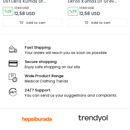
Üst Likra Kumaş Dr
Likralı Kumaş Dr Greys
Greys Kesim
Kesim
17,83 USD
17,83 USD
%29
%29
12,58 USD
12,58 USD
Add to cart
Add to cart
Fast Shipping
Your orders will reach you as soon as possible.
Secure shopping
Enjoy safe shopping on our site.
Wide Product Range
Medical Clothing Trends
24/7 Support
You can send us your suggestions and complaints.