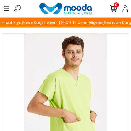
0
rsat Fiyatlarını Kaçırmayın. | 2500 TL Üzeri Alışverişlerinizde Karg