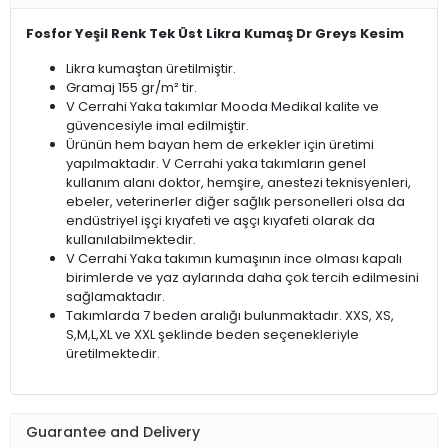
Fosfor Yeşil Renk Tek Üst Likra Kumaş Dr Greys Kesim
Likra kumaştan üretilmiştir.
Gramaj 155 gr/m² tir.
V Cerrahi Yaka takımlar Mooda Medikal kalite ve
güvencesiyle imal edilmiştir.
Ürünün hem bayan hem de erkekler için üretimi
yapılmaktadır. V Cerrahi yaka takımların genel
kullanım alanı doktor, hemşire, anestezi teknisyenleri,
ebeler, veterinerler diğer sağlık personelleri olsa da
endüstriyel işçi kıyafeti ve aşçı kıyafeti olarak da
kullanılabilmektedir.
V Cerrahi Yaka takımın kumaşının ince olması kapalı
birimlerde ve yaz aylarında daha çok tercih edilmesini
sağlamaktadır.
Takımlarda 7 beden aralığı bulunmaktadır. XXS, XS,
S,M,L,XL ve XXL şeklinde beden seçenekleriyle
üretilmektedir.
Guarantee and Delivery