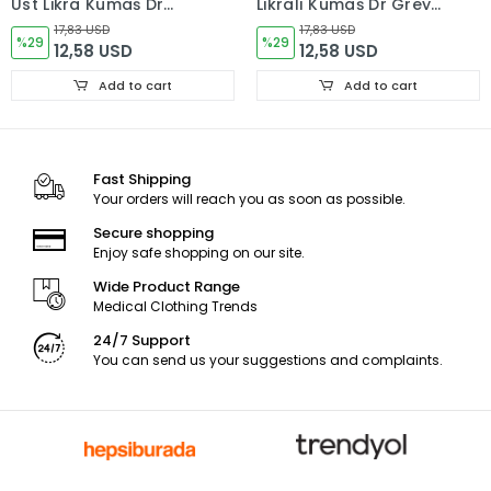
Üst Likra Kumaş Dr
Likralı Kumaş Dr Greys
Greys Kesim
Kesim
17,83 USD
17,83 USD
%29
%29
12,58 USD
12,58 USD
Add to cart
Add to cart
Fast Shipping
Your orders will reach you as soon as possible.
Secure shopping
Enjoy safe shopping on our site.
Wide Product Range
Medical Clothing Trends
24/7 Support
You can send us your suggestions and complaints.