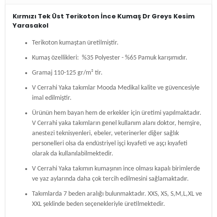
Kırmızı Tek Üst Terikoton İnce Kumaş Dr Greys Kesim
Yarasakol
Terikoton kumaştan üretilmiştir.
Kumaş özellikleri: %35 Polyester - %65 Pamuk karışımıdır.
Gramaj 110-125 gr/m² tir.
V Cerrahi Yaka takımlar Mooda Medikal kalite ve güvencesiyle
imal edilmiştir.
Ürünün hem bayan hem de erkekler için üretimi yapılmaktadır.
V Cerrahi yaka takımların genel kullanım alanı doktor, hemşire,
anestezi teknisyenleri, ebeler, veterinerler diğer sağlık
personelleri olsa da endüstriyel işçi kıyafeti ve aşçı kıyafeti
olarak da kullanılabilmektedir.
V Cerrahi Yaka takımın kumaşının ince olması kapalı birimlerde
ve yaz aylarında daha çok tercih edilmesini sağlamaktadır.
Takımlarda 7 beden aralığı bulunmaktadır. XXS, XS, S,M,L,XL ve
XXL şeklinde beden seçenekleriyle üretilmektedir.