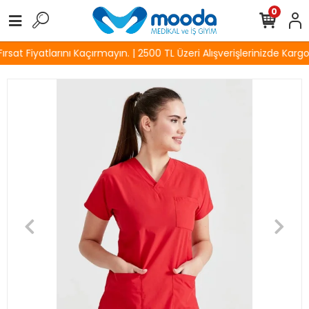
0
sat Fiyatlarını Kaçırmayın. | 2500 TL Üzeri Alışverişlerinizde Kargo 