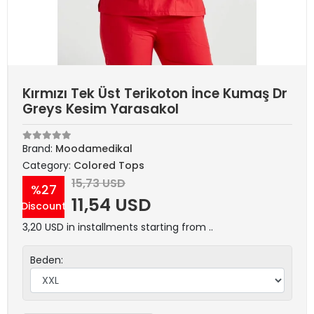
Kırmızı Tek Üst Terikoton İnce Kumaş Dr
Greys Kesim Yarasakol
Brand:
Moodamedikal
Category:
Colored Tops
15,73 USD
%27
11,54 USD
Discount
3,20 USD in installments starting from ..
Beden: