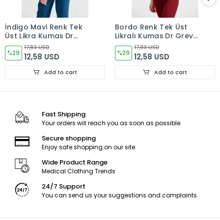
İndigo Mavi Renk Tek
Bordo Renk Tek Üst
Üst Likra Kumaş Dr
Likralı Kumaş Dr Greys
Greys Kesim
Kesim
17,83 USD
17,83 USD
%29
%29
12,58 USD
12,58 USD
Add to cart
Add to cart
Fast Shipping
Your orders will reach you as soon as possible.
Secure shopping
Enjoy safe shopping on our site.
Wide Product Range
Medical Clothing Trends
24/7 Support
You can send us your suggestions and complaints.