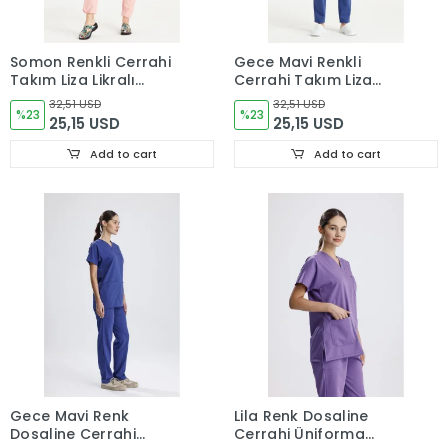
Somon Renkli Cerrahi
Gece Mavi Renkli
Takım Liza Likralı
Cerrahi Takım Liza
V Yaka Forma
Likralı V Yaka Forma
32,51 USD
32,51 USD
%23
%23
25,15 USD
25,15 USD
Add to cart
Add to cart
Gece Mavi Renk
Lila Renk Dosaline
Dosaline Cerrahi
Cerrahi Üniforma