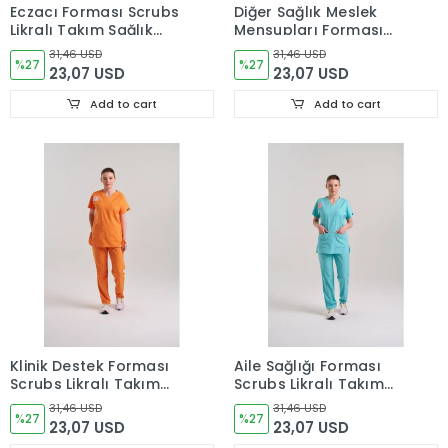
Eczacı Forması Scrubs
Diğer Sağlık Meslek
Likralı Takım Sağlık
Mensupları Forması
Bakanlığı Uyumlu-
Scrubs Likralı Takım
31,46 USD
31,46 USD
Grasshopper
%27
Sağlık Bakanlığı
%27
23,07 USD
23,07 USD
Uyumlu-Friar Brown
Add to cart
Add to cart
Klinik Destek Forması
Aile Sağlığı Forması
Scrubs Likralı Takım
Scrubs Likralı Takım
Sağlık Bakanlığı
Sağlık Bakanlığı
31,46 USD
31,46 USD
Uyumlu-Orange Ochre
%27
Uyumlu-Bermuda
%27
23,07 USD
23,07 USD