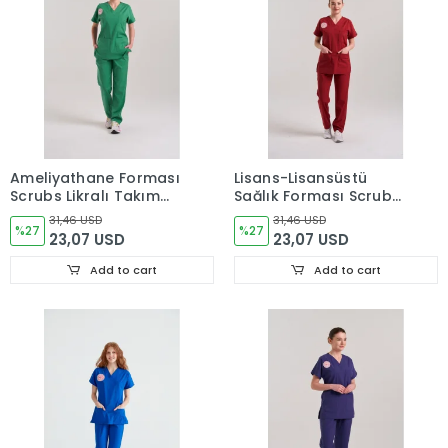
Ameliyathane Forması
Lisans-Lisansüstü
Scrubs Likralı Takım
Sağlık Forması Scrubs
Sağlık Bakanlığı
Likralı Takım Sağlık
31,46 USD
31,46 USD
Uyumlu-Frosty Spruce
%27
Bakanlığı Uyumlu-
%27
23,07 USD
23,07 USD
Biking Red
Add to cart
Add to cart