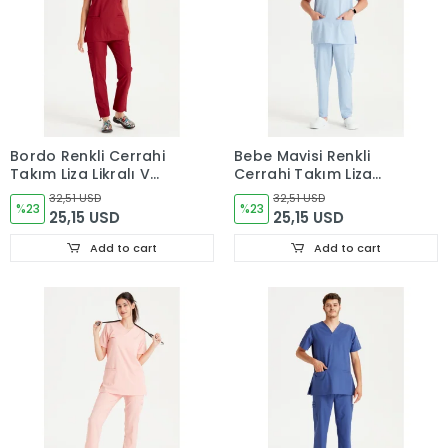
Bordo Renkli Cerrahi
Bebe Mavisi Renkli
Takım Liza Likralı V
Cerrahi Takım Liza
Yaka Forma
Likralı V Yaka Forma
32,51 USD
32,51 USD
%23
%23
25,15 USD
25,15 USD
Add to cart
Add to cart