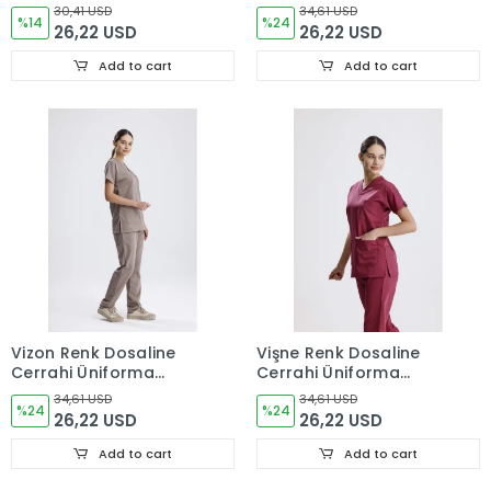
Üniforma Takımı
Takımı
30,41 USD
34,61 USD
%14
%24
26,22 USD
26,22 USD
Add to cart
Add to cart
Vizon Renk Dosaline
Vişne Renk Dosaline
Cerrahi Üniforma
Cerrahi Üniforma
Takımı
Takımı
34,61 USD
34,61 USD
%24
%24
26,22 USD
26,22 USD
Add to cart
Add to cart