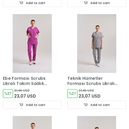
Add to cart
Add to cart
Ebe Forması Scrubs
Teknik Hizmetler
Likralı Takım Sağlık
Forması Scrubs Likralı
Bakanlığı Uyumlu-
Takım Sağlık Bakanlığı
31,46 USD
31,46 USD
Byzantium
%27
Uyumlu-Neutral Gray
%27
23,07 USD
23,07 USD
Add to cart
Add to cart