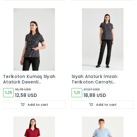
Terikoton Kumaş Siyah
Siyah Atatürk İmzalı
Atatürk Desenli
Terikoton Cerrahi
Cerrahi Tek Üst Forma
Forma Takımı İnce
16,78 USD
27,27 USD
V Yaka
%25
Kumaş Dr. Greys Kesim
%31
12,58 USD
18,88 USD
Add to cart
Add to cart