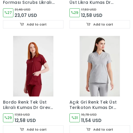
Forması Scrubs Likralı
Üst Likra Kumaş Dr
Takım Sağlık Bakanlığı
Greys Kesim
31,46 USD
17,83 USD
Uyumlu-Alaskan Blue
%27
%29
23,07 USD
12,58 USD
Add to cart
Add to cart
Bordo Renk Tek Üst
Açık Gri Renk Tek Üst
Likralı Kumaş Dr Greys
Terikoton Kumaş Dr
Kesim
Greys Kesim
17,83 USD
16,78 USD
%29
%31
12,58 USD
11,54 USD
Add to cart
Add to cart