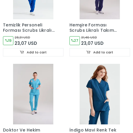
Temizlik Personeli
Hemşire Forması
Forması Scrubs Likralı
Scrubs Likralı Takım
Takım Sağlık Bakanlığı
Sağlık Bakanlığı
28,31 USD
31,46 USD
Uyumlu-Dazzling Blue
%19
Uyumlu-Patriot Blue
%27
23,07 USD
23,07 USD
Add to cart
Add to cart
Doktor Ve Hekim
İndigo Mavi Renk Tek