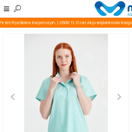
at Fiyatlarını Kaçırmayın. | 2500 TL Üzeri Alışverişlerinizde Kargo Ü