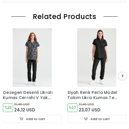
Related Products
Gezegen Desenli Likralı
Siyah Renk Perla Model
Kumaş Cerrahi V Yaka
Takım Likra Kumaş Tek
Takım
Renk Forma
31,46 USD
31,46 USD
%23
%27
24,12 USD
23,07 USD
Add to cart
Add to cart