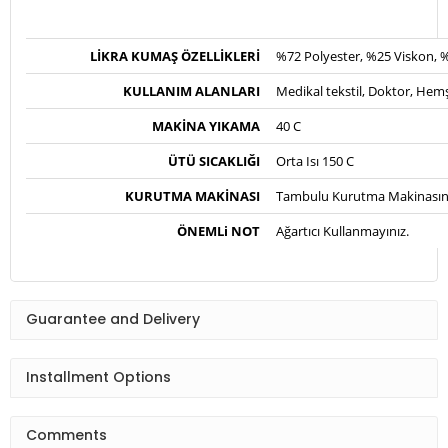
LİKRA
KUMAŞ ÖZELLİKLERİ
%72 Polyester, %25 Viskon, 
KULLANIM ALANLARI
Medikal tekstil, Doktor, Hemşi
MAKİNA YIKAMA
40 C
ÜTÜ SICAKLIĞI
Orta Isı 150 C
KURUTMA MAKİNASI
Tambulu Kurutma Makinasınd
ÖNEMLi NOT
Ağartıcı Kullanmayınız.
Guarantee and Delivery
Installment Options
Comments