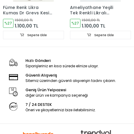
Füme Renk Likra
Ameliyathane Yeşili
Kumaş Dr Greys Kesim
Tek Renkli Likralı
Takım Forma
Kumaş Cerrahi Takım
1.500,00 TL
1.500,00 TL
%27
V Yaka Forma
%27
1.100,00 TL
1.100,00 TL
Sepete Ekle
Sepete Ekle
Hızlı Gönderi
Siparişleriniz en kısa sürede elinize ulaşır.
Güvenli Alışveriş
Sitemiz üzerinden güvenli alışverişin tadını çıkarın.
Geniş Ürün Yelpazesi
diğer ürün ve kampanya seçeneği
7 / 24 DESTEK
Öneri ve şikayetlerinizi bize iletebilirsiniz.