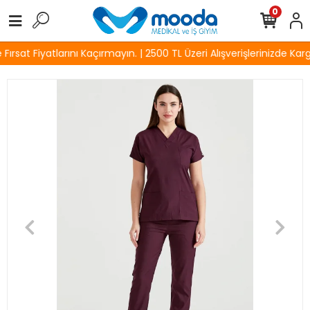
0
rsat Fiyatlarını Kaçırmayın. | 2500 TL Üzeri Alışverişlerinizde Karg