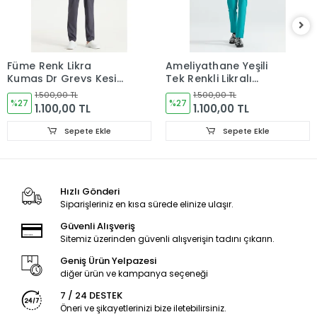
Füme Renk Likra
Ameliyathane Yeşili
Kumaş Dr Greys Kesim
Tek Renkli Likralı
Takım Forma
Kumaş Cerrahi Takım
1.500,00 TL
1.500,00 TL
%27
V Yaka Forma
%27
1.100,00 TL
1.100,00 TL
Sepete Ekle
Sepete Ekle
Hızlı Gönderi
Siparişleriniz en kısa sürede elinize ulaşır.
Güvenli Alışveriş
Sitemiz üzerinden güvenli alışverişin tadını çıkarın.
Geniş Ürün Yelpazesi
diğer ürün ve kampanya seçeneği
7 / 24 DESTEK
Öneri ve şikayetlerinizi bize iletebilirsiniz.