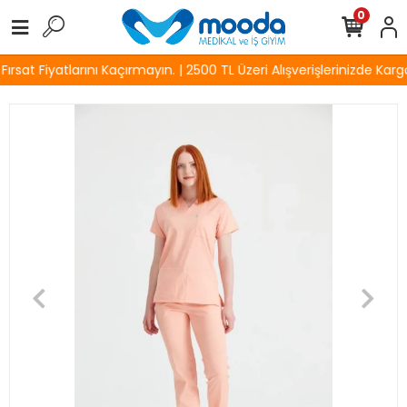
0
sat Fiyatlarını Kaçırmayın. | 2500 TL Üzeri Alışverişlerinizde Kargo