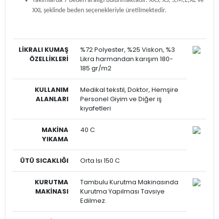
Takımlarda 7 beden aralığı bulunmaktadır. XXS, XS, S,M,L,XL ve
XXL şeklinde beden seçenekleriyle üretilmektedir.
LİKRALI
KUMAŞ
%72 Polyester, %25 Viskon, %3
ÖZELLİKLERİ
Likra harmandan karışım 180-
185 gr/m2
KULLANIM
Medikal tekstil, Doktor, Hemşire
ALANLARI
Personel Giyim ve Diğer iş
kıyafetleri
MAKİNA
40 C
YIKAMA
ÜTÜ SICAKLIĞI
Orta Isı 150 C
KURUTMA
Tambulu Kurutma Makinasında
MAKİNASI
Kurutma Yapılması Tavsiye
Edilmez.