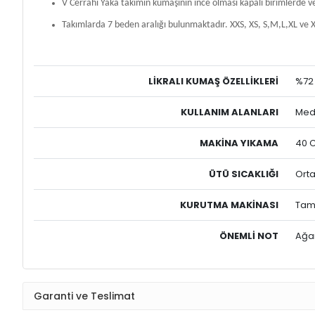
V Cerrahi Yaka takımın kumaşının ince olması kapalı birimlerde v
Takımlarda 7 beden aralığı bulunmaktadır. XXS, XS, S,M,L,XL ve X
LİKRALI
KUMAŞ ÖZELLİKLERİ
%72 
KULLANIM ALANLARI
Medi
MAKİNA YIKAMA
40 
ÜTÜ SICAKLIĞI
Orta
KURUTMA MAKİNASI
Tamb
ÖNEMLİ NOT
Ağar
Garanti ve Teslimat