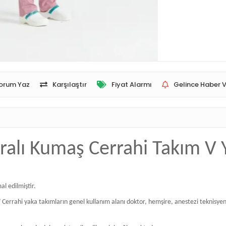
orum Yaz
Karşılaştır
Fiyat Alarmı
Gelince Haber V
kralı Kumaş Cerrahi Takım V
al edilmiştir.
rrahi yaka takımların genel kullanım alanı doktor, hemşire, anestezi teknisyenler