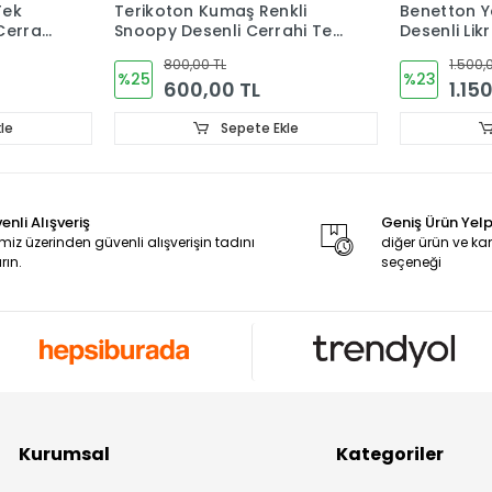
Tek
Terikoton Kumaş Renkli
Benetton Ye
Cerrahi
Snoopy Desenli Cerrahi Tek
Desenli Li
Üst Forma V Yaka
Cerrahi T
800,00 TL
1.500,
%25
%23
600,00 TL
1.15
le
Sepete Ekle
enli Alışveriş
Geniş Ürün Yel
miz üzerinden güvenli alışverişin tadını
diğer ürün ve 
rın.
seçeneği
Kurumsal
Kategoriler