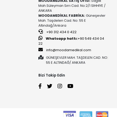
MOODAMEDİKAL SATIŞ OFİSİ:
Sağlık
Mah.Süleyman Sırrı Cad. No:2/1 SIHHIYE /
ANKARA
MOODAMEDİKAL FABRİKA:
Güneşevler
Mah. Taşdelen Cad. No: 55 E
Altındağ/Ankara
+90 312 434 0 422
Whatsapp hattı:
+90 549 434 04
22
info@moodamedikal.com
GÜNEŞEVLER MAH. TAŞDELEN CAD. NO:
55 E ALTINDAĞ/ ANKARA
Bizi Takip Edin