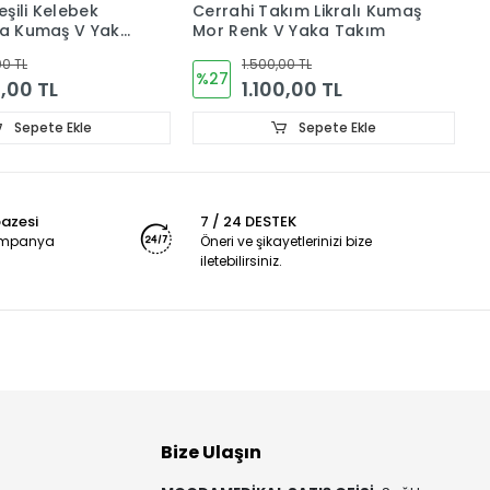
şili Kelebek
Cerrahi Takım Likralı Kumaş
K
kra Kumaş V Yaka
Mor Renk V Yaka Takım
C
akım Forma
F
00 TL
1.500,00 TL
%27
0,00 TL
1.100,00 TL
Sepete Ekle
Sepete Ekle
pazesi
7 / 24 DESTEK
kampanya
Öneri ve şikayetlerinizi bize
iletebilirsiniz.
Bize Ulaşın