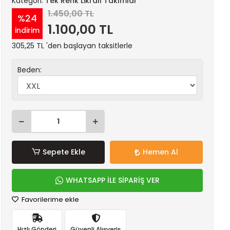
Kategori:
Tek Renk Likralı Takımlar
1.450,00 TL
%24
1.100,00 TL
indirim
305,25 TL 'den başlayan taksitlerle
Beden:
Sepete Ekle
Hemen Al
WHATSAPP İLE SİPARİŞ VER
Favorilerime ekle
Hızlı Gönderi
Güvenli Alışveriş