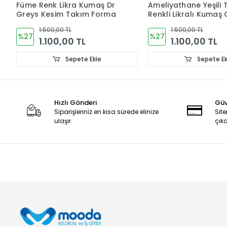
Füme Renk Likra Kumaş Dr
Ameliyathane Yeşili 
Greys Kesim Takım Forma
Renkli Likralı Kumaş 
Takım V Yaka Forma
1.500,00 TL
1.500,00 TL
%27
%27
1.100,00 TL
1.100,00 TL
Sepete Ekle
Sepete Ek
Hızlı Gönderi
Güv
Siparişleriniz en kısa sürede elinize
Site
ulaşır.
çıka