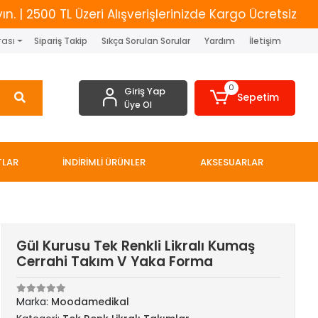
0 TL Üzeri Alışverişlerinizde Kargo Ücretsiz
Yeni 
rası
Sipariş Takip
Sıkça Sorulan Sorular
Yardım
İletişim
0
Giriş Yap
Sepetim
Üye Ol
TLAR
İNDİRİMLİ ÜRÜNLER
AKSESUARLAR
Gül Kurusu Tek Renkli Likralı Kumaş
Cerrahi Takım V Yaka Forma
Marka:
Moodamedikal