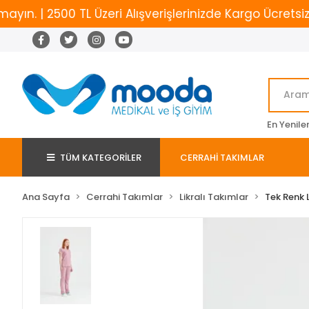
 2500 TL Üzeri Alışverişlerinizde Kargo Ücretsiz
Y
En Yenile
TÜM KATEGORİLER
CERRAHİ TAKIMLAR
Ana Sayfa
Cerrahi Takımlar
Likralı Takımlar
Tek Renk L