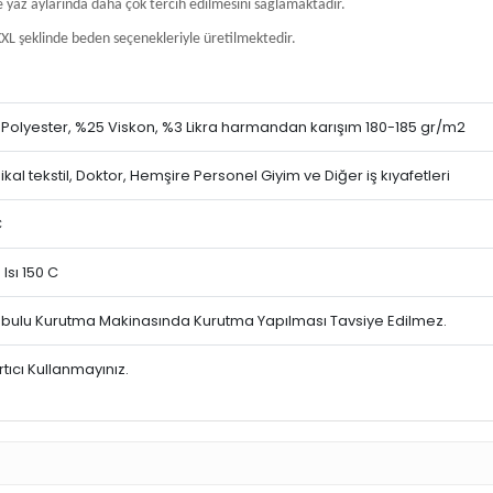
e yaz aylarında daha çok tercih edilmesini sağlamaktadır.
XL şeklinde beden seçenekleriyle üretilmektedir.
Polyester, %25 Viskon, %3 Likra harmandan karışım 180-185 gr/m2
kal tekstil, Doktor, Hemşire Personel Giyim ve Diğer iş kıyafetleri
C
 Isı 150 C
ulu Kurutma Makinasında Kurutma Yapılması Tavsiye Edilmez.
tıcı Kullanmayınız.