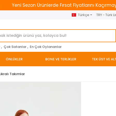
eni Sezon Ürünlerde Fırsat Fiyatlarını Kaçırmayın. | 250
Türkçe
TRY - Türk Li
r
,
Çok Satanlar
,
En Çok Oylananlar
ÖNLÜKLER
BONE VE TERLİKLER
TEK ÜST VE AL
ikralı Takımlar