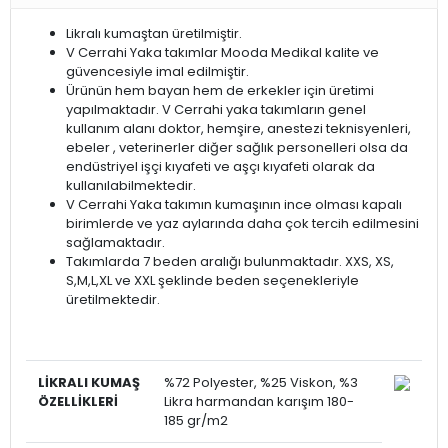
Likralı kumaştan üretilmiştir.
V Cerrahi Yaka takımlar Mooda Medikal kalite ve
güvencesiyle imal edilmiştir.
Ürünün hem bayan hem de erkekler için üretimi
yapılmaktadır. V Cerrahi yaka takımların genel
kullanım alanı doktor, hemşire, anestezi teknisyenleri,
ebeler , veterinerler diğer sağlık personelleri olsa da
endüstriyel işçi kıyafeti ve aşçı kıyafeti olarak da
kullanılabilmektedir.
V Cerrahi Yaka takımın kumaşının ince olması kapalı
birimlerde ve yaz aylarında daha çok tercih edilmesini
sağlamaktadır.
Takımlarda 7 beden aralığı bulunmaktadır. XXS, XS,
S,M,L,XL ve XXL şeklinde beden seçenekleriyle
üretilmektedir.
LİKRALI
KUMAŞ
%72 Polyester, %25 Viskon, %3
ÖZELLİKLERİ
Likra harmandan karışım 180-
185 gr/m2