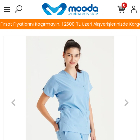
0
sat Fiyatlarını Kaçırmayın. | 2500 TL Üzeri Alışverişlerinizde Kargo