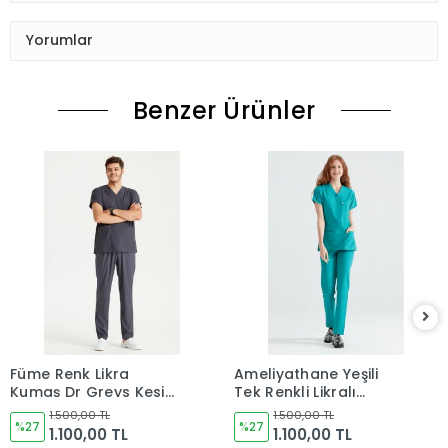
Yorumlar
Benzer Ürünler
Füme Renk Likra
Ameliyathane Yeşili
Kumaş Dr Greys Kesim
Tek Renkli Likralı
Takım Forma
Kumaş Cerrahi Takım
1.500,00 TL
1.500,00 TL
%27
V Yaka Forma
%27
1.100,00 TL
1.100,00 TL