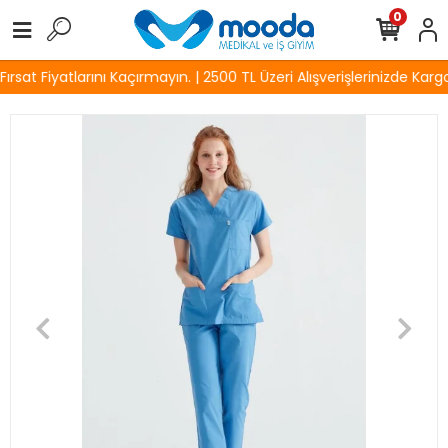
0
sat Fiyatlarını Kaçırmayın. | 2500 TL Üzeri Alışverişlerinizde Kargo