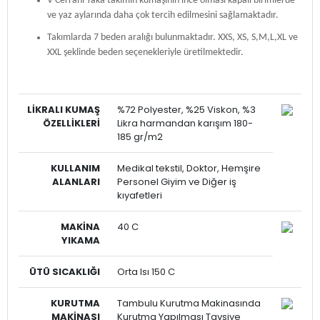
V Cerrahi Yaka takımın kumaşının ince olması kapalı birimlerde
ve yaz aylarında daha çok tercih edilmesini sağlamaktadır.
Takımlarda 7 beden aralığı bulunmaktadır. XXS, XS, S,M,L,XL ve
XXL şeklinde beden seçenekleriyle üretilmektedir.
LİKRALI
KUMAŞ
%72 Polyester, %25 Viskon, %3
ÖZELLİKLERİ
Likra harmandan karışım 180-
185 gr/m2
KULLANIM
Medikal tekstil, Doktor, Hemşire
ALANLARI
Personel Giyim ve Diğer iş
kıyafetleri
MAKİNA
40 C
YIKAMA
ÜTÜ SICAKLIĞI
Orta Isı 150 C
KURUTMA
Tambulu Kurutma Makinasında
MAKİNASI
Kurutma Yapılması Tavsiye