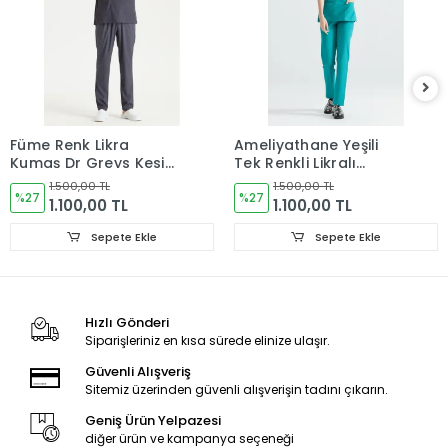
Füme Renk Likra
Ameliyathane Yeşili
Kumaş Dr Greys Kesim
Tek Renkli Likralı
Takım Forma
Kumaş Cerrahi Takım
1.500,00 TL
1.500,00 TL
%27
V Yaka Forma
%27
1.100,00 TL
1.100,00 TL
Sepete Ekle
Sepete Ekle
Hızlı Gönderi
Siparişleriniz en kısa sürede elinize ulaşır.
Güvenli Alışveriş
Sitemiz üzerinden güvenli alışverişin tadını çıkarın.
Geniş Ürün Yelpazesi
diğer ürün ve kampanya seçeneği