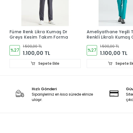
Füme Renk Likra Kumaş Dr
Ameliyathane Yeşili 
Greys Kesim Takım Forma
Renkli Likralı Kumaş 
Takım V Yaka Forma
1.500,00 TL
1.500,00 TL
%27
%27
1.100,00 TL
1.100,00 TL
Sepete Ekle
Sepete Ek
Hızlı Gönderi
Güv
Siparişleriniz en kısa sürede elinize
Site
ulaşır.
çıka