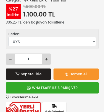
Kategori:
Tek Renk Likralı Takımlar
1.500,00 TL
%27
1.100,00 TL
indirim
305,25 TL 'den başlayan taksitlerle
Beden:
Sepete Ekle
Hemen Al
WHATSAPP İLE SİPARİŞ VER
Favorilerime ekle
Hızlı Gönderi