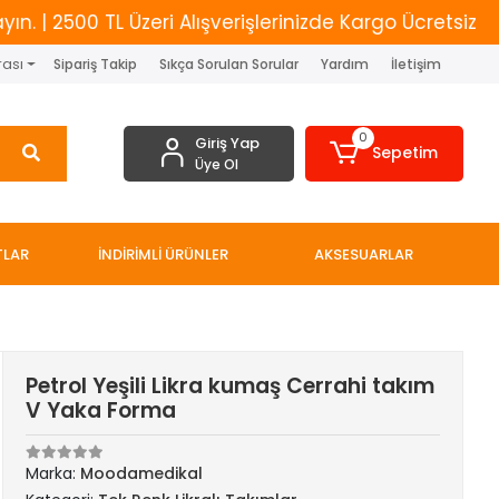
2500 TL Üzeri Alışverişlerinizde Kargo Ücretsiz
Yen
rası
Sipariş Takip
Sıkça Sorulan Sorular
Yardım
İletişim
0
Giriş Yap
Sepetim
Üye Ol
TLAR
İNDİRİMLİ ÜRÜNLER
AKSESUARLAR
Petrol Yeşili Likra kumaş Cerrahi takım
V Yaka Forma
Marka:
Moodamedikal