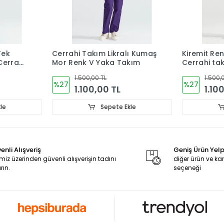
Tek
Cerrahi Takım Likralı Kumaş
Kiremit Ren
Cerrahi
Mor Renk V Yaka Takım
Cerrahi ta
Forma
1.500,00 TL
1.500,
%27
%27
1.100,00 TL
1.10
le
Sepete Ekle
enli Alışveriş
Geniş Ürün Yel
miz üzerinden güvenli alışverişin tadını
diğer ürün ve 
rın.
seçeneği