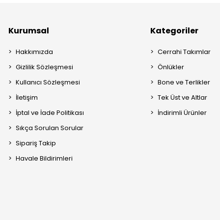
Kurumsal
Kategoriler
Hakkımızda
Cerrahi Takımlar
Gizlilik Sözleşmesi
Önlükler
Kullanıcı Sözleşmesi
Bone ve Terlikler
İletişim
Tek Üst ve Altlar
İptal ve İade Politikası
İndirimli Ürünler
Sıkça Sorulan Sorular
Sipariş Takip
Havale Bildirimleri