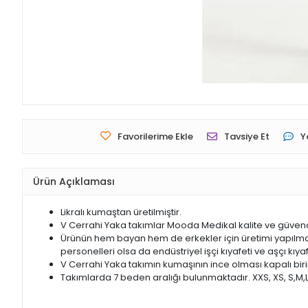
Favorilerime Ekle
Tavsiye Et
Y
Ürün Açıklaması
Likralı kumaştan üretilmiştir.
V Cerrahi Yaka takımlar Mooda Medikal kalite ve güvence
Ürünün hem bayan hem de erkekler için üretimi yapılmakta
personelleri olsa da endüstriyel işçi kıyafeti ve aşçı kıya
V Cerrahi Yaka takımın kumaşının ince olması kapalı bi
Takımlarda 7 beden aralığı bulunmaktadır. XXS, XS, S,M,