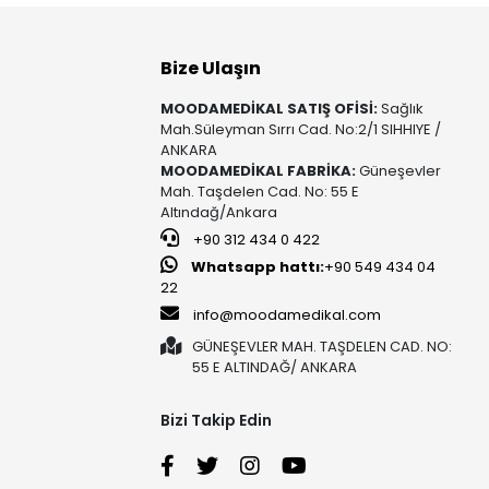
Bize Ulaşın
MOODAMEDİKAL SATIŞ OFİSİ:
Sağlık
Mah.Süleyman Sırrı Cad. No:2/1 SIHHIYE /
ANKARA
MOODAMEDİKAL FABRİKA:
Güneşevler
Mah. Taşdelen Cad. No: 55 E
Altındağ/Ankara
+90 312 434 0 422
Whatsapp hattı:
+90 549 434 04
22
info@moodamedikal.com
GÜNEŞEVLER MAH. TAŞDELEN CAD. NO:
55 E ALTINDAĞ/ ANKARA
Bizi Takip Edin