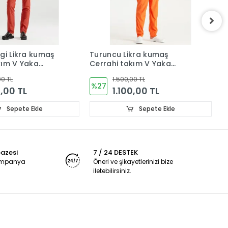
gi Likra kumaş
Turuncu Likra kumaş
B
kım V Yaka
Cerrahi takım V Yaka
C
Forma
F
00 TL
1.500,00 TL
%27
0,00 TL
1.100,00 TL
Sepete Ekle
Sepete Ekle
pazesi
7 / 24 DESTEK
kampanya
Öneri ve şikayetlerinizi bize
iletebilirsiniz.