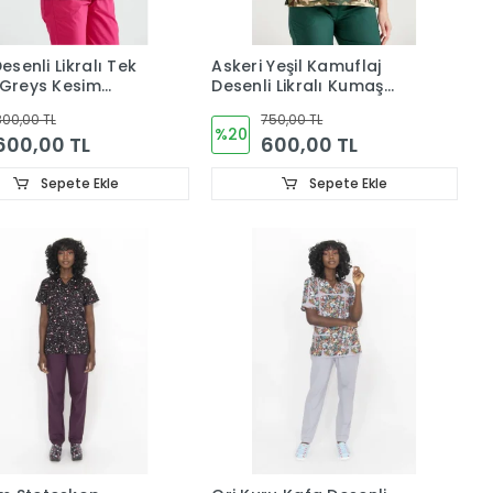
Desenli Likralı Tek
Askeri Yeşil Kamuflaj
 Greys Kesim
Desenli Likralı Kumaş
Cerrahi Tek Üst V Yaka
00,00 TL
750,00 TL
Forma
%20
600,00 TL
600,00 TL
Sepete Ekle
Sepete Ekle