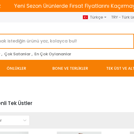
ni Sezon Ürünlerde Fırsat Fiyatlarını Kaçırmayın. | 250
Türkçe
TRY - Türk Li
r
,
Çok Satanlar
,
En Çok Oylananlar
ÖNLÜKLER
BONE VE TERLİKLER
TEK ÜST VE AL
enli Tek Üstler