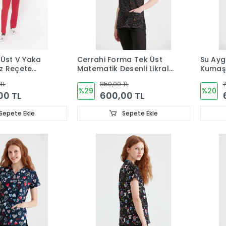
 Üst V Yaka
Cerrahi Forma Tek Üst
Su Aygı
z Reçete
Matematik Desenli Likralı
Kumaş 
alı Kumaş
Kumaş V Yaka
Forma
TL
850,00 TL
7
%29
%20
00 TL
600,00 TL
Sepete Ekle
Sepete Ekle