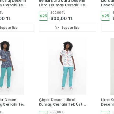
uflaj Desenli
Renkli Kuru Kafa Desenli
Mürdü
ş Cerrahi Tek
Likralı Kumaş Cerrahi Tek
Desenl
 Forma
Üst V Yaka Forma
Cerrah
TL
800,00 TL
8
Forma
%25
%25
00 TL
600,00 TL
Sepete Ekle
Sepete Ekle
ör Desenli
Çiçek Desenli Likralı
Likra 
ş Cerrahi Tek
Kumaş Cerrahi Tek Üst V
Desenl
 Forma
Yaka Forma
Desenl
TL
800,00 TL
1
Kesim