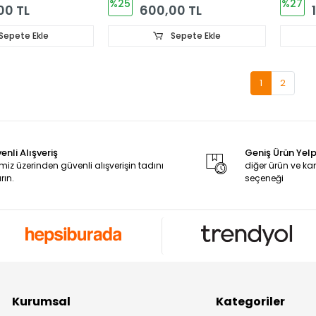
%25
%27
00 TL
600,00 TL
Sepete Ekle
Sepete Ekle
1
2
enli Alışveriş
Geniş Ürün Yel
miz üzerinden güvenli alışverişin tadını
diğer ürün ve 
rın.
seçeneği
Kurumsal
Kategoriler