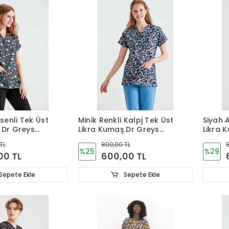
enli Tek Üst
Minik Renkli Kalpj Tek Üst
Siyah 
 Dr Greys
Likra Kumaş Dr Greys
Likra 
Kesim
Forma
TL
800,00 TL
8
%25
%29
00 TL
600,00 TL
Sepete Ekle
Sepete Ekle