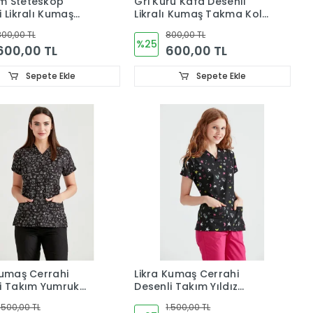
m Steteskop
Gri Kuru Kafa Desenli
i Likralı Kumaş
Likralı Kumaş Takma Kol
i Tek Üst V Yaka
Cerrahi Tek Üst V Yaka
00,00 TL
800,00 TL
Forma
%25
600,00 TL
600,00 TL
Sepete Ekle
Sepete Ekle
Kumaş Cerrahi
Likra Kumaş Cerrahi
i Takım Yumruk
Desenli Takım Yıldız
iTek Üst Dr Greys
Desenli Tek Üst Dr Greys
.500,00 TL
1.500,00 TL
Kesim