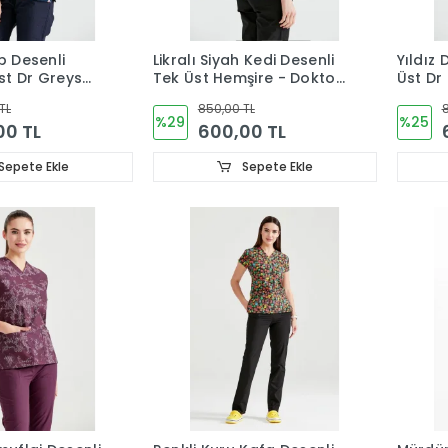
p Desenli
Likralı Siyah Kedi Desenli
Yıldız 
Üst Dr Greys
Tek Üst Hemşire - Doktor
Üst Dr
a
Forması
Forma
TL
850,00 TL
8
%29
%25
00 TL
600,00 TL
Sepete Ekle
Sepete Ekle