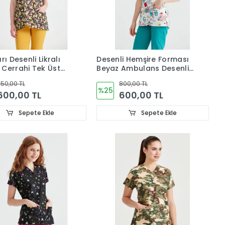
rı Desenli Likralı
Desenli Hemşire Forması
Cerrahi Tek Üst
Beyaz Ambulans Desenli
Likralı Tek Üst Dr Greys
50,00 TL
800,00 TL
Kesim
%25
600,00 TL
600,00 TL
Sepete Ekle
Sepete Ekle