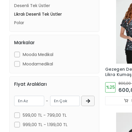
Desenli Tek Üstler
Likralı Desenli Tek Üstler
Polar
Markalar
Mooda Medikal
Moodamedikal
Gezegen Des
Likra Kumaş
Kesim
800,00 
Fiyat Aralıkları
%25
600,
-
599,00 TL - 799,00 TL
999,00 TL - 1.199,00 TL