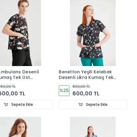
Ambulans Desenli
Benetton Yeşili Kelebek
Kumaş Tek Üst
Desenli Likra Kumaş Tek
Üst Forma
50,00 TL
800,00 TL
%25
600,00 TL
600,00 TL
Sepete Ekle
Sepete Ekle