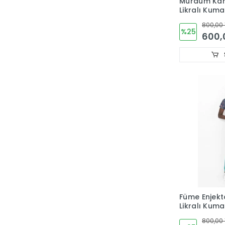
Mürdüm Kam
Likralı Kuma
Üst V Yaka
800,00 
%25
600,
Füme Enjekt
Likralı Kuma
Üst V Yaka
800,00 