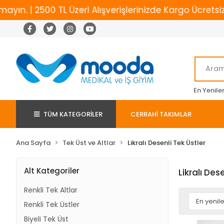
2500 TL Üzeri Alışverişlerinizde Kargo Ücretsiz
Ye
En Yenile
TÜM KATEGORİLER
CERRAHİ TAKIMLAR
Ana Sayfa
Tek Üst ve Altlar
Likralı Desenli Tek Üstler
Alt Kategoriler
Likralı Des
Renkli Tek Altlar
Renkli Tek Üstler
Biyeli Tek Üst