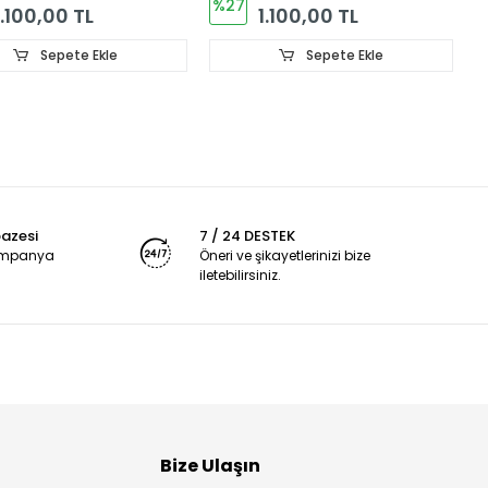
%27
1.100,00 TL
1.100,00 TL
Sepete Ekle
Sepete Ekle
pazesi
7 / 24 DESTEK
kampanya
Öneri ve şikayetlerinizi bize
iletebilirsiniz.
Bize Ulaşın