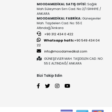
MOODAMEDİKAL SATIŞ OFİSİ:
Sağlık
Mah.Süleyman Sırrı Cad. No:2/1 SIHHIYE /
ANKARA
MOODAMEDİKAL FABRİKA:
Güneşevler
Mah. Taşdelen Cad. No: 55 E
Altındağ/Ankara
+90 312 434 0 422
Whatsapp hattı:
+90 549 434 04
22
info@moodamedikal.com
GÜNEŞEVLER MAH. TAŞDELEN CAD. NO:
55 E ALTINDAĞ/ ANKARA
Bizi Takip Edin