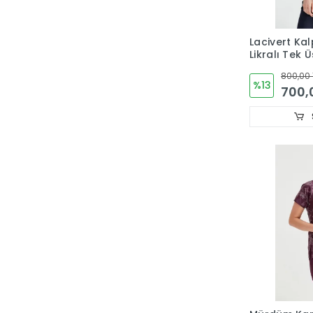
Lacivert Kal
Likralı Tek 
Kesim Form
800,00 
%13
700,