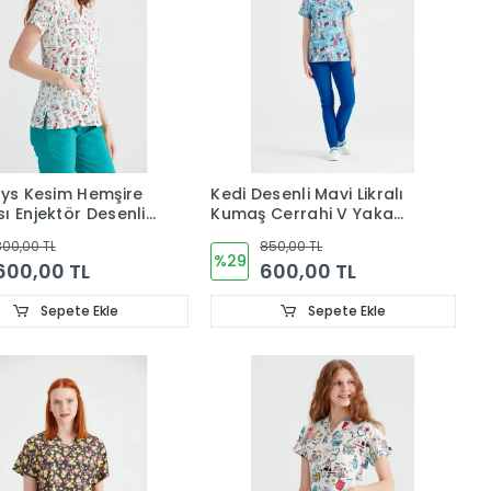
eys Kesim Hemşire
Kedi Desenli Mavi Likralı
ı Enjektör Desenli
Kumaş Cerrahi V Yaka
ı Kumaş Tek Üst
Üst Forma
00,00 TL
850,00 TL
%29
600,00 TL
600,00 TL
Sepete Ekle
Sepete Ekle