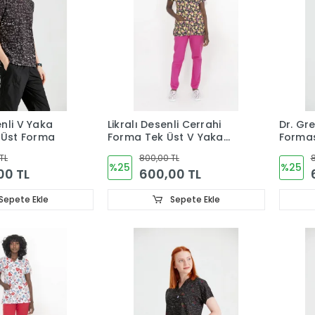
nli V Yaka
Likralı Desenli Cerrahi
Dr. Gr
 Üst Forma
Forma Tek Üst V Yaka
Formas
(Samur Desenli)
Likral
TL
800,00 TL
8
%25
%25
00 TL
600,00 TL
Sepete Ekle
Sepete Ekle