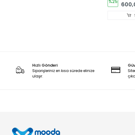
%25
600,
Hızlı Gönderi
Güv
Siparişleriniz en kısa sürede elinize
Site
ulaşır.
çıka