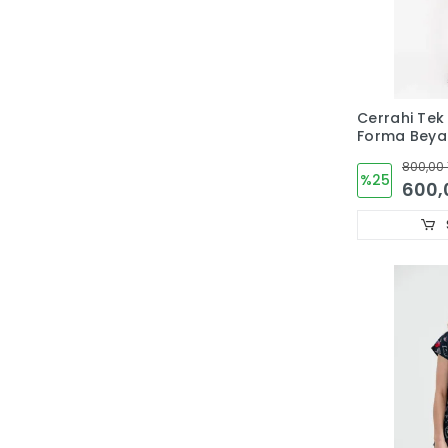
Cerrahi Tek
Forma Beya
Desenli Likr
800,00 
%25
600,