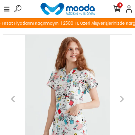
0
rsat Fiyatlarını Kaçırmayın. | 2500 TL Üzeri Alışverişlerinizde Karg