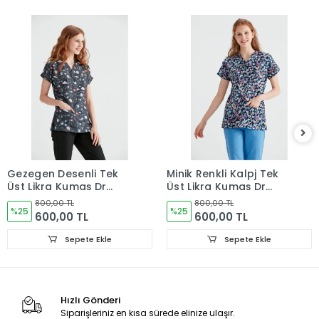
Gezegen Desenli Tek
Minik Renkli Kalpj Tek
Üst Likra Kumaş Dr
Üst Likra Kumaş Dr
Greys Kesim
Greys Kesim
800,00 TL
800,00 TL
%25
%25
600,00 TL
600,00 TL
Sepete Ekle
Sepete Ekle
Hızlı Gönderi
Siparişleriniz en kısa sürede elinize ulaşır.