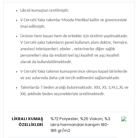
Likralı kumaştan üretilmiştir.
V Cerrahi Yaka takımlar Mooda Medikal kalite ve güvencesiyle
imal edilmiştir.
Ürünün hem bayan hem de erkekler için üretimi yapılmaktadır.
V Cerrahi yaka takımların genel kullanım alanı doktor, hemşire,
anestezi teknisyenleri, ebeler , veterinerler diğer sağlık
personelleri olsa da endüstriyel işçi kıyafeti ve aşçı kıyafeti
olarak da kullanılabilmektedir.
V Cerrahi Yaka takımın kumaşının ince olması kapalı birimlerde
ve yaz aylarında daha çok tercih edilmesini sağlamaktadır.
Takımlarda 7 beden aralığı bulunmaktadır. XXS, XS, S,M,L,XL ve
XXL şeklinde beden seçenekleriyle üretilmektedir.
LİKRALI
KUMAŞ
%72 Polyester, %25 Viskon, %3
ÖZELLİKLERİ
Likra harmandan karışım 180-
185 gr/m2