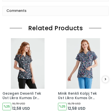
Comments
Related Products
Gezegen Desenli Tek
Minik Renkli Kalpj Tek
Üst Likra Kumaş Dr
Üst Likra Kumaş Dr
Greys Kesim
Greys Kesim
16,78 USD
16,78 USD
%25
%25
12,58 USD
12,58 USD