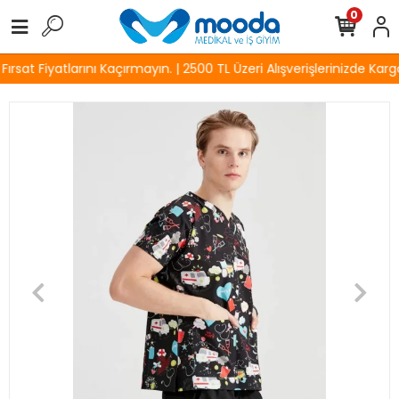
0
sat Fiyatlarını Kaçırmayın. | 2500 TL Üzeri Alışverişlerinizde Kargo