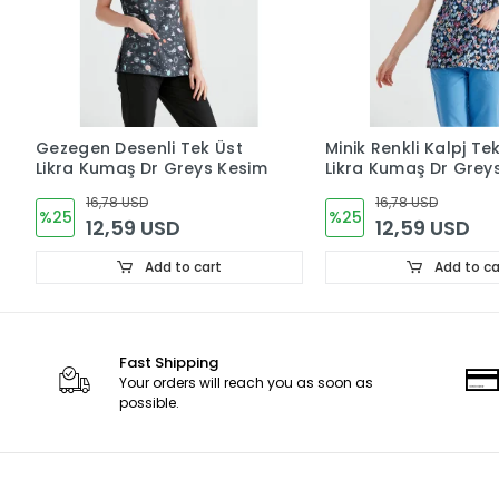
Gezegen Desenli Tek Üst
Minik Renkli Kalpj Te
Likra Kumaş Dr Greys Kesim
Likra Kumaş Dr Grey
16,78 USD
16,78 USD
%25
%25
12,59 USD
12,59 USD
Add to cart
Add to ca
Fast Shipping
Your orders will reach you as soon as
possible.