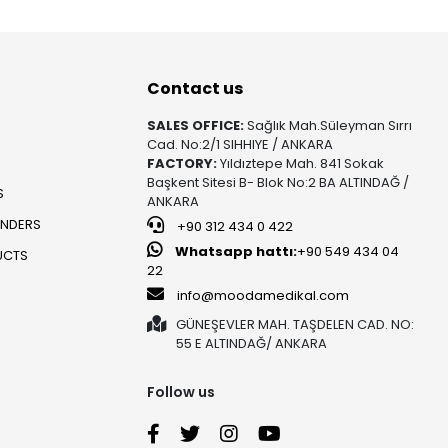
Contact us
SALES OFFICE:
Sağlık Mah.Süleyman Sırrı
Cad. No:2/1 SIHHIYE / ANKARA
FACTORY:
Yıldıztepe Mah. 841 Sokak
Başkent Sitesi B- Blok No:2 BA ALTINDAĞ /
S
ANKARA
UNDERS
+90 312 434 0 422
Whatsapp hattı:
+90 549 434 04
UCTS
22
info@moodamedikal.com
GÜNEŞEVLER MAH. TAŞDELEN CAD. NO:
55 E ALTINDAĞ/ ANKARA
Follow us