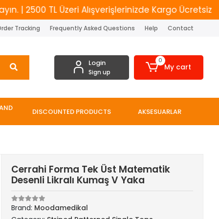
2500 TL Üzeri Alışverişlerinizde Kargo Ücretsiz
Ye
rder Tracking
Frequently Asked Questions
Help
Contact
0
Login
My cart
Sign up
 AND
DISCOUNTED PRODUCTS
AKSESUARLAR
Cerrahi Forma Tek Üst Matematik
Desenli Likralı Kumaş V Yaka
Brand:
Moodamedikal