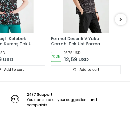
şili Kelebek
Formül Desenli V Yaka
L
kra Kumaş Tek Üst
Cerrahi Tek Üst Forma
F
(
USD
16,78 USD
%25
9 USD
12,59 USD
Add to cart
Add to cart
24/7 Support
You can send us your suggestions and
complaints.