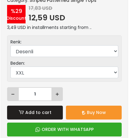
Category:
Striped Patterned Single Tops
17,83 USD
%29
12,59 USD
Discount
3,49 USD in installments starting from ..
Renk:
Beden:
Add to cart
Buy Now
ORDER WITH WHATSAPP