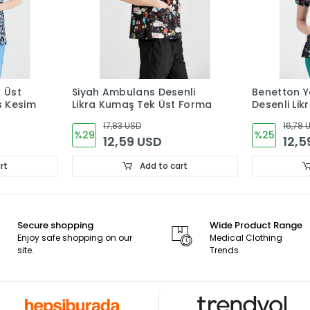
k Üst
Siyah Ambulans Desenli
Benetton Ye
s Kesim
Likra Kumaş Tek Üst Forma
Desenli Li
Forma
17,83 USD
16,78 
%29
%25
12,59 USD
12,5
rt
Add to cart
Secure shopping
Wide Product Range
Enjoy safe shopping on our
Medical Clothing
site.
Trends