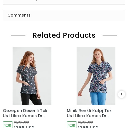
Comments
Related Products
Gezegen Desenli Tek
Minik Renkli Kalpj Tek
Üst Likra Kumaş Dr
Üst Likra Kumaş Dr
Greys Kesim
Greys Kesim
16,78 USD
16,78 USD
%25
%25
12,58 USD
12,58 USD