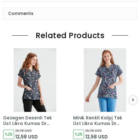
Comments
Related Products
Gezegen Desenli Tek
Minik Renkli Kalpj Tek
Üst Likra Kumaş Dr
Üst Likra Kumaş Dr
Greys Kesim
Greys Kesim
16,78 USD
16,78 USD
%25
%25
12,58 USD
12,58 USD