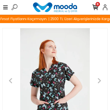
0
sat Fiyatlarını Kaçırmayın. | 2500 TL Üzeri Alışverişlerinizde Kargo