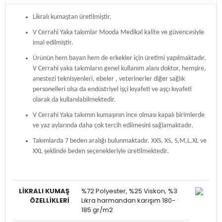
Likralı kumaştan üretilmiştir.
V Cerrahi Yaka takımlar Mooda Medikal kalite ve güvencesiyle
imal edilmiştir.
Ürünün hem bayan hem de erkekler için üretimi yapılmaktadır.
V Cerrahi yaka takımların genel kullanım alanı doktor, hemşire,
anestezi teknisyenleri, ebeler , veterinerler diğer sağlık
personelleri olsa da endüstriyel işçi kıyafeti ve aşçı kıyafeti
olarak da kullanılabilmektedir.
V Cerrahi Yaka takımın kumaşının ince olması kapalı birimlerde
ve yaz aylarında daha çok tercih edilmesini sağlamaktadır.
Takımlarda 7 beden aralığı bulunmaktadır. XXS, XS, S,M,L,XL ve
XXL şeklinde beden seçenekleriyle üretilmektedir.
LİKRALI
KUMAŞ
%72 Polyester, %25 Viskon, %3
ÖZELLİKLERİ
Likra harmandan karışım 180-
185 gr/m2