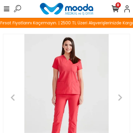
0
sat Fiyatlarını Kaçırmayın. | 2500 TL Üzeri Alışverişlerinizde Kargo