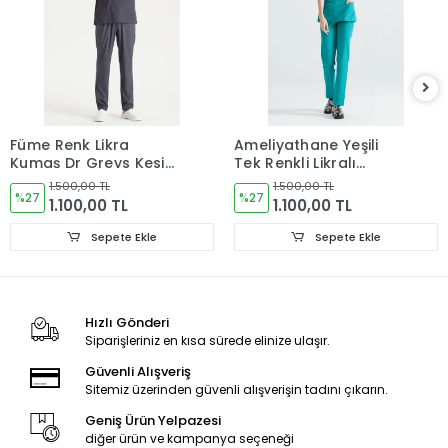
Füme Renk Likra
Ameliyathane Yeşili
Kumaş Dr Greys Kesim
Tek Renkli Likralı
Takım Forma
Kumaş Cerrahi Takım
1.500,00 TL
1.500,00 TL
%27
V Yaka Forma
%27
1.100,00 TL
1.100,00 TL
Sepete Ekle
Sepete Ekle
Hızlı Gönderi
Siparişleriniz en kısa sürede elinize ulaşır.
Güvenli Alışveriş
Sitemiz üzerinden güvenli alışverişin tadını çıkarın.
Geniş Ürün Yelpazesi
diğer ürün ve kampanya seçeneği