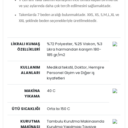
V Cerrahi Yaka takımın kumaşının ince olması kapalı birimlerde
ve yaz aylarında daha çok tercih edilmesini sağlamaktadır.
Takımlarda 7 beden aralığı bulunmaktadır. XXS, XS, S,M,L,XL ve
XXL şeklinde beden seçenekleriyle üretilmektedir.
LİKRALI
KUMAŞ
%72 Polyester, %25 Viskon, %3
ÖZELLİKLERİ
Likra harmandan karışım 180-
185 gr/m2
KULLANIM
Medikal tekstil, Doktor, Hemşire
ALANLARI
Personel Giyim ve Diğer iş
kıyafetleri
MAKİNA
40 C
YIKAMA
ÜTÜ SICAKLIĞI
Orta Isı 150 C
KURUTMA
Tambulu Kurutma Makinasında
MAKİNASI
Kurutma Yapılması Tavsiye