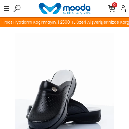
0
rsat Fiyatlarını Kaçırmayın. | 2500 TL Üzeri Alışverişlerinizde Karg