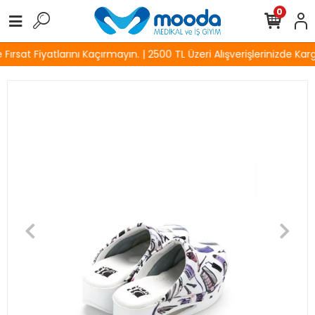
0
rsat Fiyatlarını Kaçırmayın. | 2500 TL Üzeri Alışverişlerinizde Karg