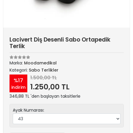
Lacivert Diş Desenli Sabo Ortapedik
Terlik
Marka:
Moodamedikal
Kategori:
Sabo Terlikler
1.500,00 TL
%17
1.250,00 TL
indirim
346,88 TL 'den başlayan taksitlerle
Ayak Numarası: