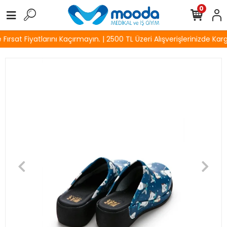
0
rsat Fiyatlarını Kaçırmayın. | 2500 TL Üzeri Alışverişlerinizde Karg