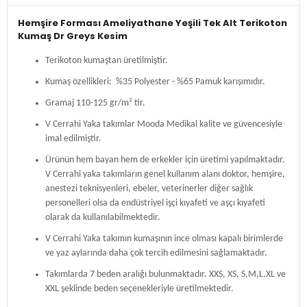
Hemşire Forması Ameliyathane Yeşili Tek Alt Terikoton
Kumaş Dr Greys Kesim
Terikoton kumaştan üretilmiştir.
Kumaş özellikleri: %35 Polyester - %65 Pamuk karışımıdır.
Gramaj 110-125 gr/m² tir.
V Cerrahi Yaka takımlar Mooda Medikal kalite ve güvencesiyle
imal edilmiştir.
Ürünün hem bayan hem de erkekler için üretimi yapılmaktadır.
V Cerrahi yaka takımların genel kullanım alanı doktor, hemşire,
anestezi teknisyenleri, ebeler, veterinerler diğer sağlık
personelleri olsa da endüstriyel işçi kıyafeti ve aşçı kıyafeti
olarak da kullanılabilmektedir.
V Cerrahi Yaka takımın kumaşının ince olması kapalı birimlerde
ve yaz aylarında daha çok tercih edilmesini sağlamaktadır.
Takımlarda 7 beden aralığı bulunmaktadır. XXS, XS, S,M,L,XL ve
XXL şeklinde beden seçenekleriyle üretilmektedir.