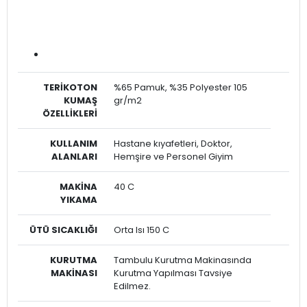
TERİKOTON
%65 Pamuk, %35 Polyester 105
KUMAŞ
gr/m2
ÖZELLİKLERİ
KULLANIM
Hastane kıyafetleri, Doktor,
ALANLARI
Hemşire ve Personel Giyim
MAKİNA
40 C
YIKAMA
ÜTÜ SICAKLIĞI
Orta Isı 150 C
KURUTMA
Tambulu Kurutma Makinasında
MAKİNASI
Kurutma Yapılması Tavsiye
Edilmez.