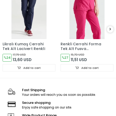
Likralı Kumaş Cerrahi
Renkli Cerrahi Forma
Tek Alt Lacivert Renkli
Tek Alt Fuşya
Terikoton İnce Kumaş
17,79 USD
15,70 USD
%24
Dr. Greys Kesim
%27
13,60 USD
11,51 USD
Add to cart
Add to cart
Fast Shipping
Your orders will reach you as soon as possible.
Secure shopping
Enjoy safe shopping on our site.
Wide Product Range