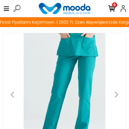
0
sat Fiyatlarını Kaçırmayın. | 2500 TL Üzeri Alışverişlerinizde Kargo