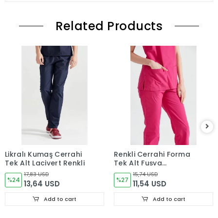
Related Products
Likralı Kumaş Cerrahi
Renkli Cerrahi Forma
Tek Alt Lacivert Renkli
Tek Alt Fuşya
Terikoton İnce Kumaş
17,83 USD
15,74 USD
%24
Dr. Greys Kesim
%27
13,64 USD
11,54 USD
Add to cart
Add to cart