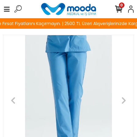
0
rsat Fiyatlarını Kaçırmayın. | 2500 TL Üzeri Alışverişlerinizde Karg