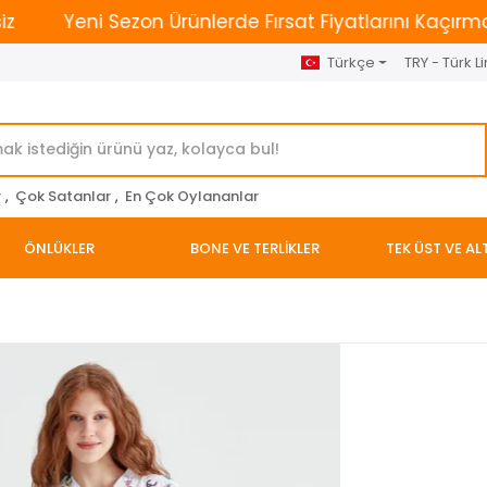
Yeni Sezon Ürünlerde Fırsat Fiyatlarını Kaçırmayın. | 
Türkçe
TRY - Türk Li
r
,
Çok Satanlar
,
En Çok Oylananlar
ÖNLÜKLER
BONE VE TERLİKLER
TEK ÜST VE AL