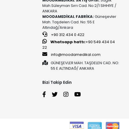
MOODAMEDİKAL SATIŞ OFİSİ:
Sağlık
Mah.Süleyman Sırrı Cad. No:2/1 SIHHIYE /
ANKARA
MOODAMEDİKAL FABRİKA:
Güneşevler
Mah. Taşdelen Cad. No: 55 E
Altındağ/Ankara
+90 312 434 0 422
Whatsapp hattı:
+90 549 434 04
22
info@moodamedikal.com
GÜNEŞEVLER MAH. TAŞDELEN CAD. NO:
55 E ALTINDAĞ/ ANKARA
Bizi Takip Edin