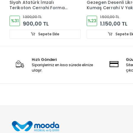
Siyah Atatürk İmzalı
Gezegen Desenli Likr
Terikoton Cerrahi Forma
Kumaş Cerrahi V Ya
Takımı İnce Kumaş Dr.
Takım
1.300,00 TL
1.500,00 TL
Greys Kesim
%31
%23
900,00 TL
1.150,00 TL
Sepete Ekle
Sepete Ek
Hızlı Gönderi
Güv
Siparişleriniz en kısa sürede elinize
Site
ulaşır.
çıka