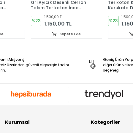
alı
Gri Ayıcık Desenli Cerrahi
Terikoton 
ka
Takım Terikoton İnce
Kurukafa D
Kumaş V Yaka Forma
Takım For
1.500,00 TL
1.500,
%23
%23
1.150,00 TL
1.15
le
Sepete Ekle
enli Alışveriş
Geniş Ürün Yel
miz üzerinden güvenli alışverişin tadını
diğer ürün ve 
rın.
seçeneği
Kurumsal
Kategoriler