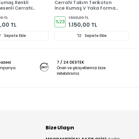
Kumaş Renkli
Cerrahi Takım Terikoton
M
esenli Cerrahi
İnce Kumaş V Yaka Forma
T
ma V Yaka
Snoppy Desenli
G
00 TL
1.500,00 TL
%23
0,00 TL
1.150,00 TL
Sepete Ekle
Sepete Ekle
pazesi
7 / 24 DESTEK
kampanya
Öneri ve şikayetlerinizi bize
iletebilirsiniz.
Bize Ulaşın