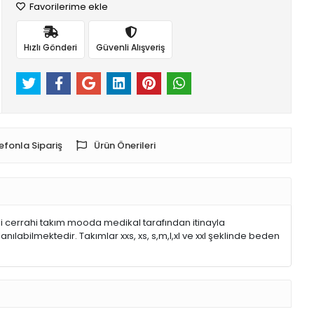
Favorilerime ekle
Hızlı Gönderi
Güvenli Alışveriş
efonla Sipariş
Ürün Önerileri
li cerrahi takım mooda medikal tarafından itinayla
nılabilmektedir. Takımlar xxs, xs, s,m,l,xl ve xxl şeklinde beden