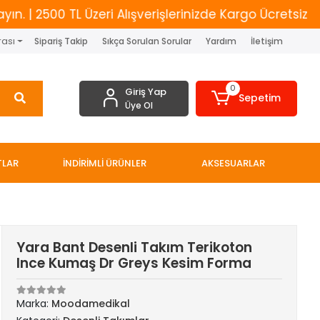
2500 TL Üzeri Alışverişlerinizde Kargo Ücretsiz
Ye
rası
Sipariş Takip
Sıkça Sorulan Sorular
Yardım
İletişim
0
Giriş Yap
Sepetim
Üye Ol
TLAR
İNDİRİMLİ ÜRÜNLER
AKSESUARLAR
Yara Bant Desenli Takım Terikoton
Ince Kumaş Dr Greys Kesim Forma
Marka:
Moodamedikal