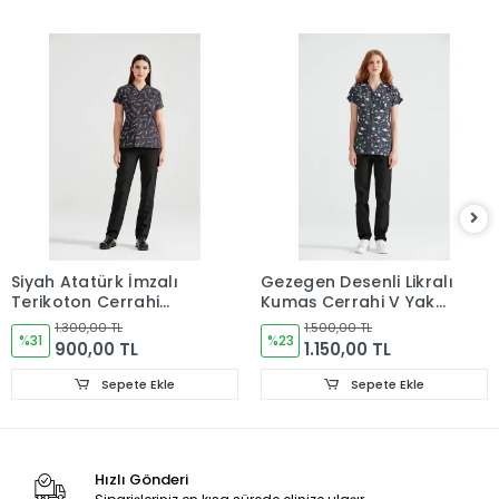
Siyah Atatürk İmzalı
Gezegen Desenli Likralı
Terikoton Cerrahi
Kumaş Cerrahi V Yaka
Forma Takımı İnce
Takım
1.300,00 TL
1.500,00 TL
Kumaş Dr. Greys Kesim
%31
%23
900,00 TL
1.150,00 TL
Sepete Ekle
Sepete Ekle
Hızlı Gönderi