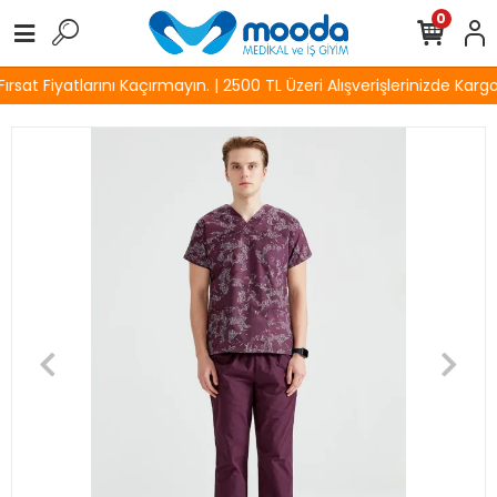
0
sat Fiyatlarını Kaçırmayın. | 2500 TL Üzeri Alışverişlerinizde Kargo