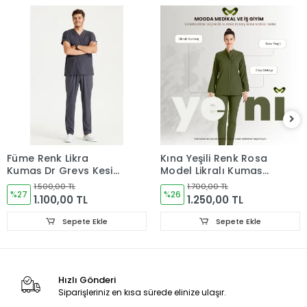
Füme Renk Likra
Kına Yeşili Renk Rosa
Kumaş Dr Greys Kesim
Model Likralı Kumaş
Takım Forma
Tek Renk Takım Forma
1.500,00 TL
1.700,00 TL
%27
%26
1.100,00 TL
1.250,00 TL
Sepete Ekle
Sepete Ekle
Hızlı Gönderi
Siparişleriniz en kısa sürede elinize ulaşır.