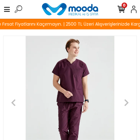
0
rsat Fiyatlarını Kaçırmayın. | 2500 TL Üzeri Alışverişlerinizde Karg