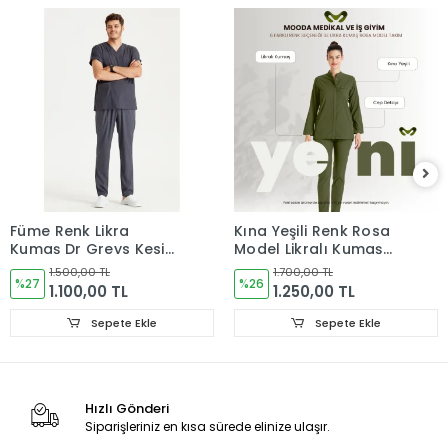
Füme Renk Likra
Kına Yeşili Renk Rosa
Kumaş Dr Greys Kesim
Model Likralı Kumaş
Takım Forma
Tek Renk Takım Forma
1.500,00 TL
1.700,00 TL
%27
%26
1.100,00 TL
1.250,00 TL
Sepete Ekle
Sepete Ekle
Hızlı Gönderi
Siparişleriniz en kısa sürede elinize ulaşır.