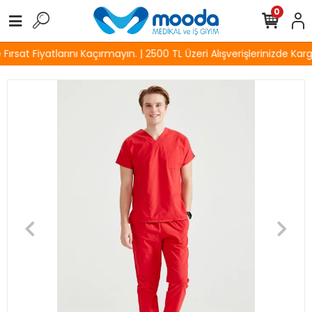
0
rsat Fiyatlarını Kaçırmayın. | 2500 TL Üzeri Alışverişlerinizde Karg