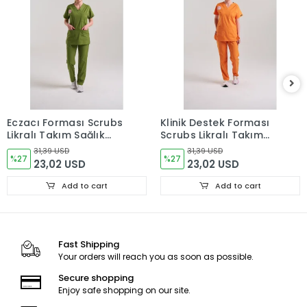
Eczacı Forması Scrubs
Klinik Destek Forması
Likralı Takım Sağlık
Scrubs Likralı Takım
Bakanlığı Uyumlu-
Sağlık Bakanlığı
31,39 USD
31,39 USD
Grasshopper
%27
Uyumlu-Orange Ochre
%27
23,02 USD
23,02 USD
Add to cart
Add to cart
Fast Shipping
Your orders will reach you as soon as possible.
Secure shopping
Enjoy safe shopping on our site.