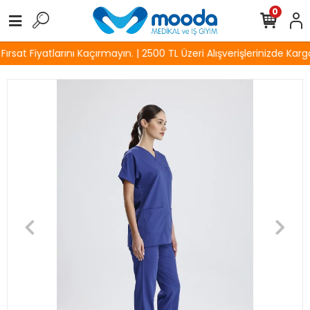
0
rsat Fiyatlarını Kaçırmayın. | 2500 TL Üzeri Alışverişlerinizde Kargo