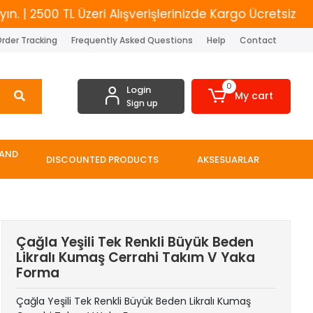
500 TL Üzeri Alışverişlerinizde Kargo Ücretsiz
Yeni
rder Tracking
Frequently Asked Questions
Help
Contact
0
Login
My cart
Sign up
 AND
DISCOUNTED PRODUCTS
AKSESUARLAR
Çağla Yeşili Tek Renkli Büyük Beden
Likralı Kumaş Cerrahi Takım V Yaka
Forma
Çağla Yeşili Tek Renkli Büyük Beden Likralı Kumaş