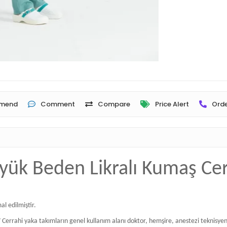
mend
Comment
Compare
Price Alert
Orde
Büyük Beden Likralı Kumaş C
al edilmiştir.
rrahi yaka takımların genel kullanım alanı doktor, hemşire, anestezi teknisyenler