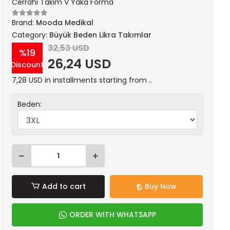
Cerrahi Takım V Yaka Forma
Brand:
Mooda Medikal
Category:
Büyük Beden Likra Takımlar
32,53 USD
%19
26,24 USD
Discount
7,28 USD in installments starting from ..
Beden:
Add to cart
Buy Now
ORDER WITH WHATSAPP