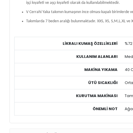
işçi kıyafeti ve aşçı kıyafeti olarak da kullanılabilmektedir.
V Cerrahi Yaka takımın kumaşının ince olması kapalı birimlerde v
Takımlarda 7 beden aralığı bulunmaktadır. XXS, XS, S,M,L,XL ve X
LİKRALI
KUMAŞ ÖZELLİKLERİ
%72 
KULLANIM ALANLARI
Medi
MAKİNA YIKAMA
40 
ÜTÜ SICAKLIĞI
Orta
KURUTMA MAKİNASI
Tamb
ÖNEMLİ NOT
Ağar