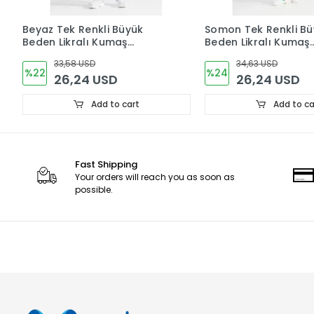
Beyaz Tek Renkli Büyük
Somon Tek Renkli Bü
Beden Likralı Kumaş
Beden Likralı Kumaş
Cerrahi Takım V Yaka
Cerrahi Takım V Yak
33,58 USD
34,63 USD
Forma
Forma
%22
%24
26,24 USD
26,24 USD
Add to cart
Add to ca
Fast Shipping
Your orders will reach you as soon as
possible.