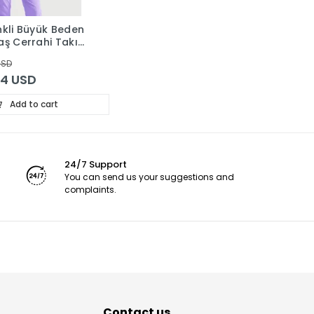
nkli Büyük Beden
maş Cerrahi Takım
rma
USD
24 USD
Add to cart
24/7 Support
You can send us your suggestions and
complaints.
Contact us