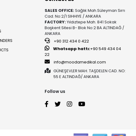
SALES OFFICE:
Sağlık Mah.Süleyman Sırrı
Cad. No:2/1 SIHHIYE / ANKARA
FACTORY:
Yıldıztepe Mah. 841 Sokak
Başkent Sitesi B- Blok No:2 BA ALTINDAĞ /
S
ANKARA
UNDERS
+90 312 434 0 422
Whatsapp hattı:
+90 549 434 04
UCTS
22
info@moodamedikal.com
GÜNEŞEVLER MAH. TAŞDELEN CAD. NO:
55 E ALTINDAĞ/ ANKARA
Follow us