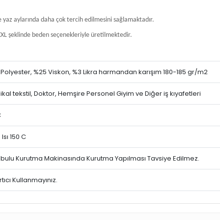
e yaz aylarında daha çok tercih edilmesini sağlamaktadır.
XL şeklinde beden seçenekleriyle üretilmektedir.
Polyester, %25 Viskon, %3 Likra harmandan karışım 180-185 gr/m2
kal tekstil, Doktor, Hemşire Personel Giyim ve Diğer iş kıyafetleri
C
 Isı 150 C
ulu Kurutma Makinasında Kurutma Yapılması Tavsiye Edilmez.
tıcı Kullanmayınız.