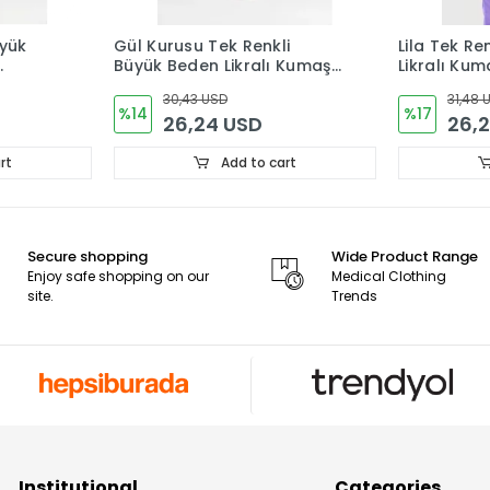
yük
Gül Kurusu Tek Renkli
Lila Tek Re
Büyük Beden Likralı Kumaş
Likralı Ku
a
Cerrahi Takım V Yaka
V Yaka Fo
30,43 USD
31,48 
Forma
%14
%17
26,24 USD
26,
rt
Add to cart
Secure shopping
Wide Product Range
Enjoy safe shopping on our
Medical Clothing
site.
Trends
Institutional
Categories