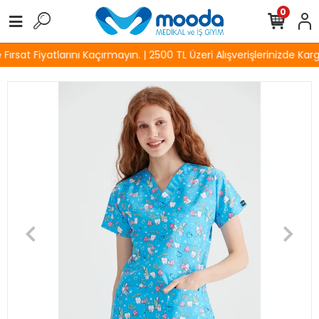
0
rsat Fiyatlarını Kaçırmayın. | 2500 TL Üzeri Alışverişlerinizde Karg