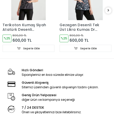
Terikoton Kumaş Siyah
Gezegen Desenli Tek
Atatürk Desenli
Üst Likra Kumaş Dr
Cerrahi Tek Üst Forma
Greys Kesim
800,00 TL
800,00 TL
V Yaka
%25
%25
600,00 TL
600,00 TL
Sepete Ekle
Sepete Ekle
Hızlı Gönderi
Siparişleriniz en kısa sürede elinize ulaşır.
Güvenli Alışveriş
Sitemiz üzerinden güvenli alışverişin tadını çıkarın.
Geniş Ürün Yelpazesi
diğer ürün ve kampanya seçeneği
7 / 24 DESTEK
Öneri ve şikayetlerinizi bize iletebilirsiniz.