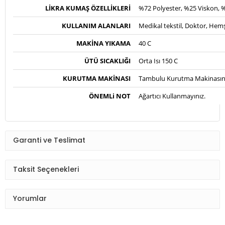
LİKRA
KUMAŞ ÖZELLİKLERİ
%72 Polyester, %25 Viskon, 
KULLANIM ALANLARI
Medikal tekstil, Doktor, Hemşi
MAKİNA YIKAMA
40 C
ÜTÜ SICAKLIĞI
Orta Isı 150 C
KURUTMA MAKİNASI
Tambulu Kurutma Makinasınd
ÖNEMLi NOT
Ağartıcı Kullanmayınız.
Garanti ve Teslimat
Taksit Seçenekleri
Yorumlar