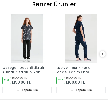
Benzer Ürünler
Gezegen Desenli Likralı
Lacivert Renk Perla
Kumaş Cerrahi V Yaka
Model Takım Likra
Takım
Kumaş Tek Renk
1.500,00 TL
1.500,00 TL
%23
Forma
%27
1.150,00 TL
1.100,00 TL
Sepete Ekle
Sepete Ekle