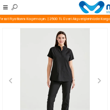
at Fiyatlarını Kaçırmayın. | 2500 TL Üzeri Alışverişlerinizde Kargo Ü