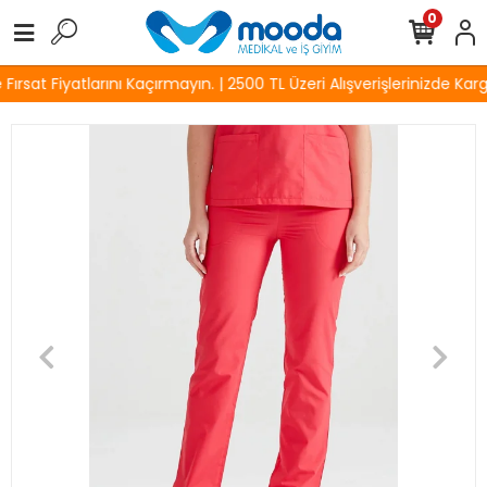
0
rsat Fiyatlarını Kaçırmayın. | 2500 TL Üzeri Alışverişlerinizde Karg