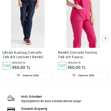
Likralı Kumaş Cerrahi
Renkli Cerrahi Forma
Tek Alt Lacivert Renkli
Tek Alt Fuşya
Terikoton İnce Kumaş
850,00 TL
750,00 TL
%24
Dr. Greys Kesim
%27
650,00 TL
550,00 TL
Sepete Ekle
Sepete Ekle
Hızlı Gönderi
Siparişleriniz en kısa sürede elinize ulaşır.
Güvenli Alışveriş