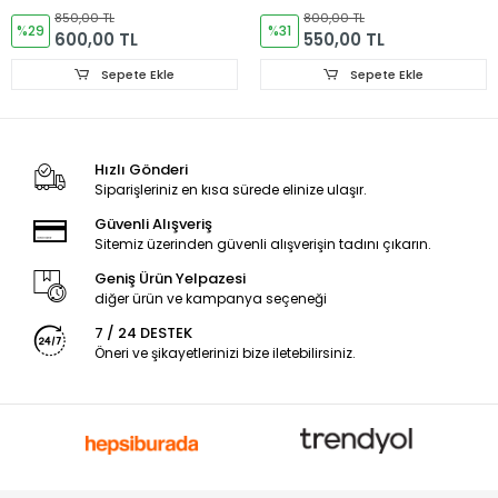
Kesim
Greys Kesim
850,00 TL
800,00 TL
%29
%31
600,00 TL
550,00 TL
Sepete Ekle
Sepete Ekle
Hızlı Gönderi
Siparişleriniz en kısa sürede elinize ulaşır.
Güvenli Alışveriş
Sitemiz üzerinden güvenli alışverişin tadını çıkarın.
Geniş Ürün Yelpazesi
diğer ürün ve kampanya seçeneği
7 / 24 DESTEK
Öneri ve şikayetlerinizi bize iletebilirsiniz.