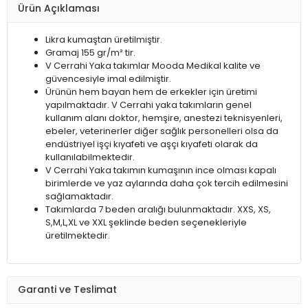
Ürün Açıklaması
Likra kumaştan üretilmiştir.
Gramaj 155 gr/m² tir.
V Cerrahi Yaka takımlar Mooda Medikal kalite ve
güvencesiyle imal edilmiştir.
Ürünün hem bayan hem de erkekler için üretimi
yapılmaktadır. V Cerrahi yaka takımların genel
kullanım alanı doktor, hemşire, anestezi teknisyenleri,
ebeler, veterinerler diğer sağlık personelleri olsa da
endüstriyel işçi kıyafeti ve aşçı kıyafeti olarak da
kullanılabilmektedir.
V Cerrahi Yaka takımın kumaşının ince olması kapalı
birimlerde ve yaz aylarında daha çok tercih edilmesini
sağlamaktadır.
Takımlarda 7 beden aralığı bulunmaktadır. XXS, XS,
S,M,L,XL ve XXL şeklinde beden seçenekleriyle
üretilmektedir.
Garanti ve Teslimat