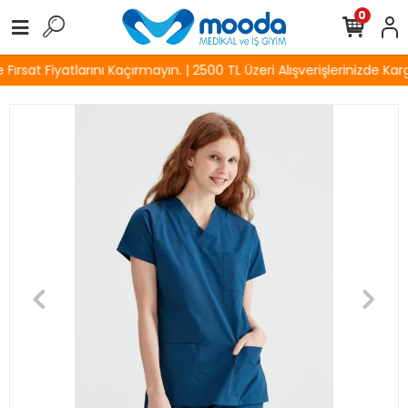
0
ırsat Fiyatlarını Kaçırmayın. | 2500 TL Üzeri Alışverişlerinizde Karg