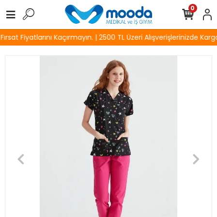
0
sat Fiyatlarını Kaçırmayın. | 2500 TL Üzeri Alışverişlerinizde Kargo