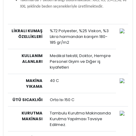
Takımlarda 7 beden aralığı bulunmaktadır. XXS, XS, S,M,L,XL ve
XXL şeklinde beden seçenekleriyle üretilmektedir.
LİKRALI
KUMAŞ
%72 Polyester, %25 Viskon, %3
ÖZELLİKLERİ
Likra harmandan karışım 180-
185 gr/m2
KULLANIM
Medikal tekstil, Doktor, Hemşire
ALANLARI
Personel Giyim ve Diğer iş
kıyafetleri
MAKİNA
40 C
YIKAMA
ÜTÜ SICAKLIĞI
Orta Isı 150 C
KURUTMA
Tambulu Kurutma Makinasında
MAKİNASI
Kurutma Yapılması Tavsiye
Edilmez.