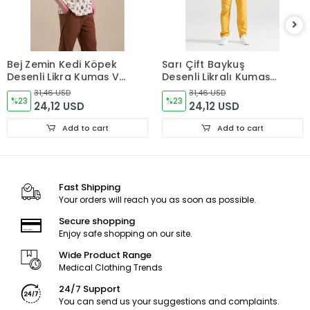
Bej Zemin Kedi Köpek
Sarı Çift Baykuş
Desenli Likra Kumaş V
Desenli Likralı Kumaş
Yaka Cerrahi Takım
Cerrahi Takım V Yaka
31,46 USD
31,46 USD
Forma
%23
Forma
%23
24,12 USD
24,12 USD
Add to cart
Add to cart
Fast Shipping
Your orders will reach you as soon as possible.
Secure shopping
Enjoy safe shopping on our site.
Wide Product Range
Medical Clothing Trends
24/7 Support
You can send us your suggestions and complaints.