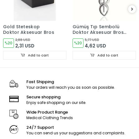
Gold Steteskop
Gümüş Tıp Sembolü
Doktor Aksesuar Broş
Doktor Aksesuar Broş
(Asklepios Asası)
2,88 USD
5,77 USD
%20
%20
2,31 USD
4,62 USD
Add to cart
Add to cart
Fast Shipping
Your orders will reach you as soon as possible.
Secure shopping
Enjoy safe shopping on our site.
Wide Product Range
Medical Clothing Trends
24/7 Support
You can send us your suggestions and complaints.