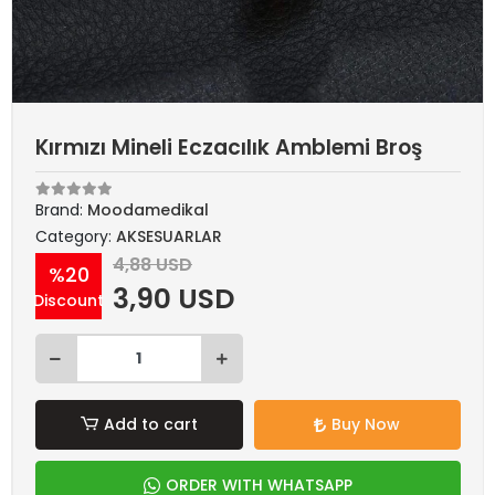
Kırmızı Mineli Eczacılık Amblemi Broş
Brand:
Moodamedikal
Category:
AKSESUARLAR
4,88 USD
%20
3,90 USD
Discount
Add to cart
Buy Now
ORDER WITH WHATSAPP