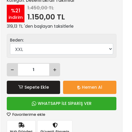
Kategori:
Desenli Likralı Takımlar
1.450,00 TL
%21
1.150,00 TL
indirim
319,13 TL 'den başlayan taksitlerle
Beden:
Sepete Ekle
Hemen Al
WHATSAPP İLE SİPARİŞ VER
Favorilerime ekle
Hızlı Gönderi
Güvenli Alışveriş