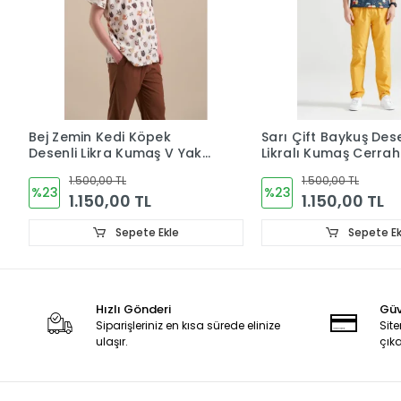
Bej Zemin Kedi Köpek
Sarı Çift Baykuş Dese
Desenli Likra Kumaş V Yaka
Likralı Kumaş Cerrah
Cerrahi Takım Forma
V Yaka Forma
1.500,00 TL
1.500,00 TL
%23
%23
1.150,00 TL
1.150,00 TL
Sepete Ekle
Sepete Ek
Hızlı Gönderi
Güv
Siparişleriniz en kısa sürede elinize
Site
ulaşır.
çıka