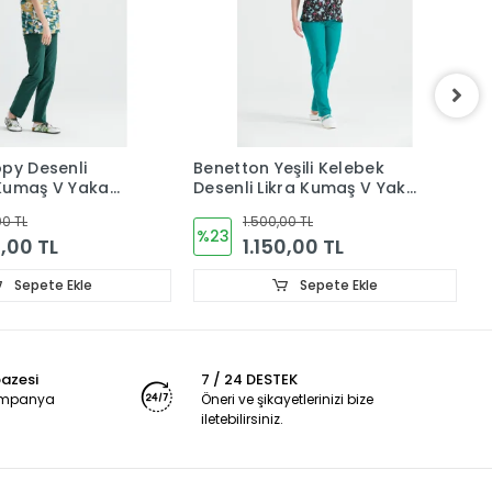
opy Desenli
Benetton Yeşili Kelebek
C
Kumaş V Yaka
Desenli Likra Kumaş V Yaka
K
akım Forma
Cerrahi Takım Forma
Y
00 TL
1.500,00 TL
%23
0,00 TL
1.150,00 TL
Sepete Ekle
Sepete Ekle
pazesi
7 / 24 DESTEK
kampanya
Öneri ve şikayetlerinizi bize
iletebilirsiniz.