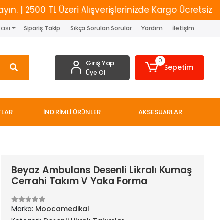
| 2500 TL Üzeri Alışverişlerinizde Kargo Ücretsiz
Y
rası
Sipariş Takip
Sıkça Sorulan Sorular
Yardım
İletişim
0
Giriş Yap
Sepetim
Üye Ol
TLAR
İNDİRİMLİ ÜRÜNLER
AKSESUARLAR
Beyaz Ambulans Desenli Likralı Kumaş
Cerrahi Takım V Yaka Forma
Marka:
Moodamedikal