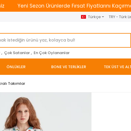
Yeni Sezon Ürünlerde Fırsat Fiyatlarını Kaçırmayın. 
Türkçe
TRY - Türk Li
r
,
Çok Satanlar
,
En Çok Oylananlar
ÖNLÜKLER
BONE VE TERLİKLER
TEK ÜST VE AL
kralı Takımlar