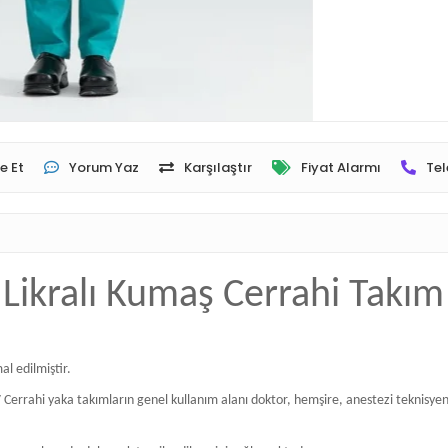
e Et
Yorum Yaz
Karşılaştır
Fiyat Alarmı
Tel
Likralı Kumaş Cerrahi Takı
al edilmiştir.
rrahi yaka takımların genel kullanım alanı doktor, hemşire, anestezi teknisyenler