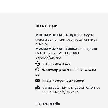
Bize Ulaşın
MOODAMEDİKAL SATIŞ OFİSİ:
Sağlık
Mah.Süleyman Sırrı Cad. No:2/1 SIHHIYE /
ANKARA
MOODAMEDİKAL FABRİKA:
Güneşevler
Mah. Taşdelen Cad. No: 55 E
Altındağ/Ankara
+90 312 434 0 422
Whatsapp hattı:
+90 549 434 04
22
info@moodamedikal.com
GÜNEŞEVLER MAH. TAŞDELEN CAD. NO:
55 E ALTINDAĞ/ ANKARA
Bizi Takip Edin