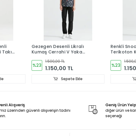
nli
Gezegen Desenli Likralı
Renkli Sno
i Takım
Kumaş Cerrahi V Yaka
Terikoton 
Takım
Cerrahi T
1.500,00 TL
1.500,
%23
%23
1.150,00 TL
1.15
le
Sepete Ekle
enli Alışveriş
Geniş Ürün Yel
miz üzerinden güvenli alışverişin tadını
diğer ürün ve 
rın.
seçeneği